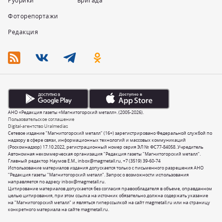
Рубрики
Бригада
Фоторепортажи
Редакция
АНО «Редакция газеты «Магнитогорский металл». (2005-2026).
Пользовательское соглашение
Digital-агентство Uralmedias
Сетевое издание "Магнитогорский металл" (16+) зарегистрировано Федеральной службой по
надзору в сфере связи, информационных технологий и массовых коммуникаций
(Роскомнадзор) 17.10.2022, регистрационный номер серия ЭЛ № ФС77-84058. Учредитель
Автономная некоммерческая организация "Редакция газеты "Магнитогорский металл".
Главный редактор Наумов Е.М.,
inbox@magmetall.ru
,
+7 (3519) 39-60-74
Использование материалов издания допускается только с письменного разрешения АНО
"Редакция газеты "Магнитогорский металл". Запрос о возможности использования
направляется по адресу
inbox@magmetall.ru
.
Цитирование материалов допускается без согласия правообладателя в объеме, оправданном
целью цитирования, при этом ссылка на источник обязательно должна содержать указание
на "Магнитогорский металл" и являться гиперссылкой на сайт magmetall.ru или на страницу
конкретного материала на сайте magmetall.ru.