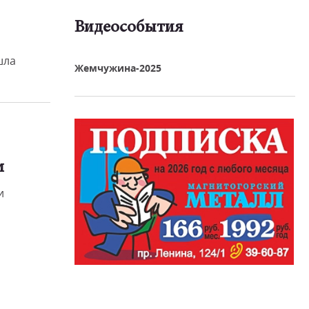
Видеособытия
реть видео
шла
Жемчужина-2025
м
и