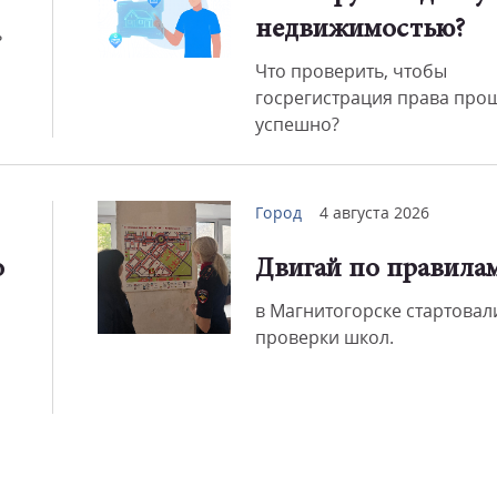
недвижимостью?
ь
Что проверить, чтобы
Смот
госрегистрация права про
успешно?
Город
4 августа 2026
о
Двигай по правила
в Магнитогорске стартовал
проверки школ.