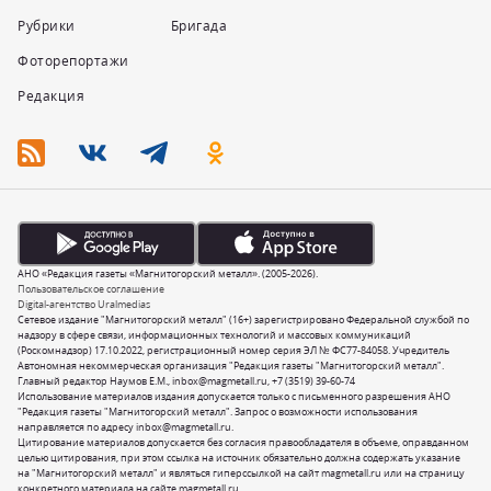
Рубрики
Бригада
Фоторепортажи
Редакция
АНО «Редакция газеты «Магнитогорский металл». (2005-2026).
Пользовательское соглашение
Digital-агентство Uralmedias
Сетевое издание "Магнитогорский металл" (16+) зарегистрировано Федеральной службой по
надзору в сфере связи, информационных технологий и массовых коммуникаций
(Роскомнадзор) 17.10.2022, регистрационный номер серия ЭЛ № ФС77-84058. Учредитель
Автономная некоммерческая организация "Редакция газеты "Магнитогорский металл".
Главный редактор Наумов Е.М.,
inbox@magmetall.ru
,
+7 (3519) 39-60-74
Использование материалов издания допускается только с письменного разрешения АНО
"Редакция газеты "Магнитогорский металл". Запрос о возможности использования
направляется по адресу
inbox@magmetall.ru
.
Цитирование материалов допускается без согласия правообладателя в объеме, оправданном
целью цитирования, при этом ссылка на источник обязательно должна содержать указание
на "Магнитогорский металл" и являться гиперссылкой на сайт magmetall.ru или на страницу
конкретного материала на сайте magmetall.ru.