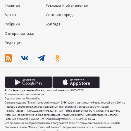
Главная
Реклама и объявления
Архив
История города
Рубрики
Бригада
Фоторепортажи
Редакция
АНО «Редакция газеты «Магнитогорский металл». (2005-2026).
Пользовательское соглашение
Digital-агентство Uralmedias
Сетевое издание "Магнитогорский металл" (16+) зарегистрировано Федеральной службой по
надзору в сфере связи, информационных технологий и массовых коммуникаций
(Роскомнадзор) 17.10.2022, регистрационный номер серия ЭЛ № ФС77-84058. Учредитель
Автономная некоммерческая организация "Редакция газеты "Магнитогорский металл".
Главный редактор Наумов Е.М.,
inbox@magmetall.ru
,
+7 (3519) 39-60-74
Использование материалов издания допускается только с письменного разрешения АНО
"Редакция газеты "Магнитогорский металл". Запрос о возможности использования