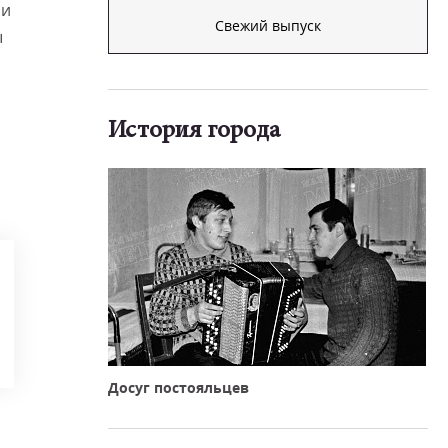
 и
Свежий выпуск
ы
История города
Досуг постояльцев