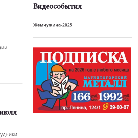
Видеособытия
реть видео
Жемчужина-2025
ции
 июля
рудники