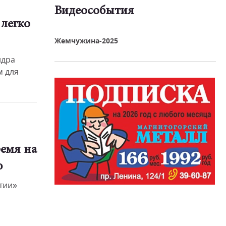
Видеособытия
 легко
реть видео
Жемчужина-2025
ндра
м для
емя на
ю
тии»