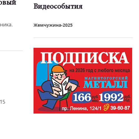
ровый
Видеособытия
реть видео
рника.
Жемчужина-2025
15