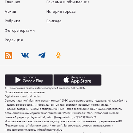
Главная
Реклама и объявления
Архив
История города
Рубрики
Бригада
Фоторепортажи
Редакция
АНО «Редакция газеты «Магнитогорский металл». (2005-2026).
Пользовательское соглашение
Digital-агентство Uralmedias
Сетевое издание "Магнитогорский металл" (16+) зарегистрировано Федеральной службой по
надзору в сфере связи, информационных технологий и массовых коммуникаций
(Роскомнадзор) 17.10.2022, регистрационный номер серия ЭЛ № ФС77-84058. Учредитель
Автономная некоммерческая организация "Редакция газеты "Магнитогорский металл".
Главный редактор Наумов Е.М.,
inbox@magmetall.ru
,
+7 (3519) 39-60-74
Использование материалов издания допускается только с письменного разрешения АНО
"Редакция газеты "Магнитогорский металл". Запрос о возможности использования
направляется по адресу
inbox@magmetall.ru
.