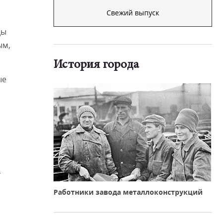
Свежий выпуск
ды
ым,
История города
ые
т
Работники завода металлоконструкций