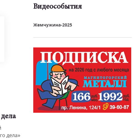
Видеособытия
реть видео
Жемчужина-2025
 дела
й
го дела»