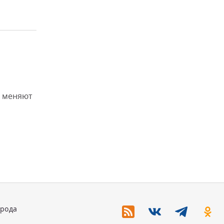
 меняют
орода