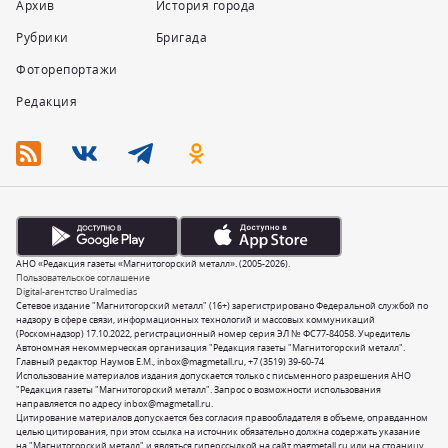
Архив
История города
Рубрики
Бригада
Фоторепортажи
Редакция
АНО «Редакция газеты «Магнитогорский металл». (2005-2026).
Пользовательское соглашение
Digital-агентство Uralmedias
Сетевое издание "Магнитогорский металл" (16+) зарегистрировано Федеральной службой по
надзору в сфере связи, информационных технологий и массовых коммуникаций
(Роскомнадзор) 17.10.2022, регистрационный номер серия ЭЛ № ФС77-84058. Учредитель
Автономная некоммерческая организация "Редакция газеты "Магнитогорский металл".
Главный редактор Наумов Е.М.,
inbox@magmetall.ru
,
+7 (3519) 39-60-74
Использование материалов издания допускается только с письменного разрешения АНО
"Редакция газеты "Магнитогорский металл". Запрос о возможности использования
направляется по адресу
inbox@magmetall.ru
.
Цитирование материалов допускается без согласия правообладателя в объеме, оправданном
целью цитирования, при этом ссылка на источник обязательно должна содержать указание
на "Магнитогорский металл" и являться гиперссылкой на сайт magmetall.ru или на страницу