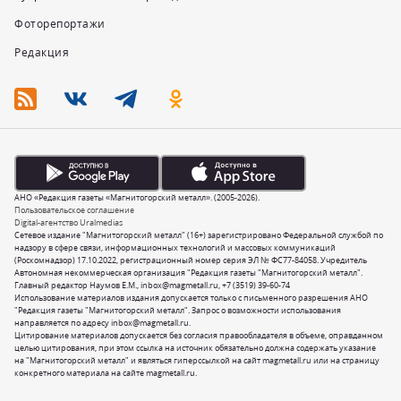
Фоторепортажи
Редакция
АНО «Редакция газеты «Магнитогорский металл». (2005-2026).
Пользовательское соглашение
Digital-агентство Uralmedias
Сетевое издание "Магнитогорский металл" (16+) зарегистрировано Федеральной службой по
надзору в сфере связи, информационных технологий и массовых коммуникаций
(Роскомнадзор) 17.10.2022, регистрационный номер серия ЭЛ № ФС77-84058. Учредитель
Автономная некоммерческая организация "Редакция газеты "Магнитогорский металл".
Главный редактор Наумов Е.М.,
inbox@magmetall.ru
,
+7 (3519) 39-60-74
Использование материалов издания допускается только с письменного разрешения АНО
"Редакция газеты "Магнитогорский металл". Запрос о возможности использования
направляется по адресу
inbox@magmetall.ru
.
Цитирование материалов допускается без согласия правообладателя в объеме, оправданном
целью цитирования, при этом ссылка на источник обязательно должна содержать указание
на "Магнитогорский металл" и являться гиперссылкой на сайт magmetall.ru или на страницу
конкретного материала на сайте magmetall.ru.