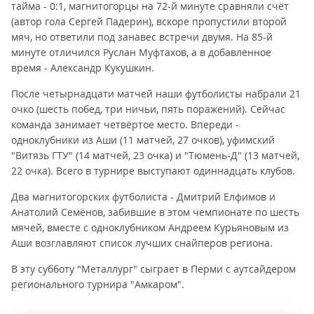
тайма - 0:1, магнитогорцы на 72-й минуте сравняли счёт
(автор гола Сергей Падерин), вскоре пропустили второй
мяч, но ответили под занавес встречи двумя. На 85-й
минуте отличился Руслан Муфтахов, а в добавленное
время - Александр Кукушкин.
После четырнадцати матчей наши футболисты набрали 21
очко (шесть побед, три ничьи, пять поражений). Сейчас
команда занимает четвёртое место. Впереди -
одноклубники из Аши (11 матчей, 27 очков), уфимский
"Витязь ГТУ" (14 матчей, 23 очка) и "Тюмень-Д" (13 матчей,
22 очка). Всего в турнире выступают одиннадцать клубов.
Два магнитогорских футболиста - Дмитрий Елфимов и
Анатолий Семёнов, забившие в этом чемпионате по шесть
мячей, вместе с одноклубником Андреем Курьяновым из
Аши возглавляют список лучших снайперов региона.
В эту субботу "Металлург" сыграет в Перми с аутсайдером
регионального турнира "Амкаром".