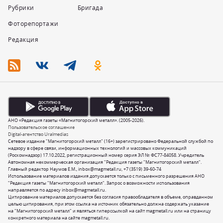
Рубрики
Бригада
Фоторепортажи
Редакция
АНО «Редакция газеты «Магнитогорский металл». (2005-2026).
Пользовательское соглашение
Digital-агентство Uralmedias
Сетевое издание "Магнитогорский металл" (16+) зарегистрировано Федеральной службой по
надзору в сфере связи, информационных технологий и массовых коммуникаций
(Роскомнадзор) 17.10.2022, регистрационный номер серия ЭЛ № ФС77-84058. Учредитель
Автономная некоммерческая организация "Редакция газеты "Магнитогорский металл".
Главный редактор Наумов Е.М.,
inbox@magmetall.ru
,
+7 (3519) 39-60-74
Использование материалов издания допускается только с письменного разрешения АНО
"Редакция газеты "Магнитогорский металл". Запрос о возможности использования
направляется по адресу
inbox@magmetall.ru
.
Цитирование материалов допускается без согласия правообладателя в объеме, оправданном
целью цитирования, при этом ссылка на источник обязательно должна содержать указание
на "Магнитогорский металл" и являться гиперссылкой на сайт magmetall.ru или на страницу
конкретного материала на сайте magmetall.ru.