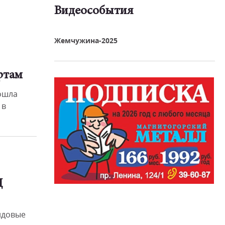
Видеособытия
реть видео
Жемчужина-2025
ртам
ошла
 в
Д
йдовые