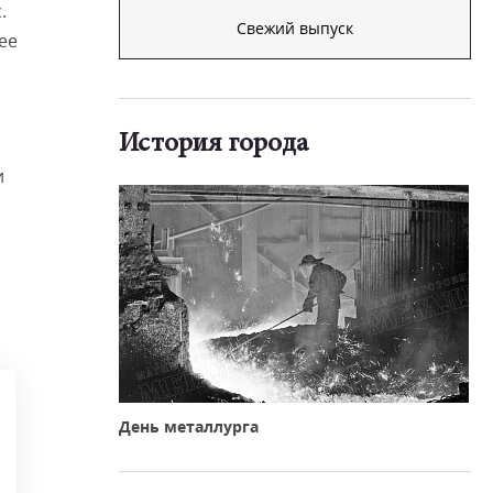
.
Свежий выпуск
ее
История города
и
День металлурга