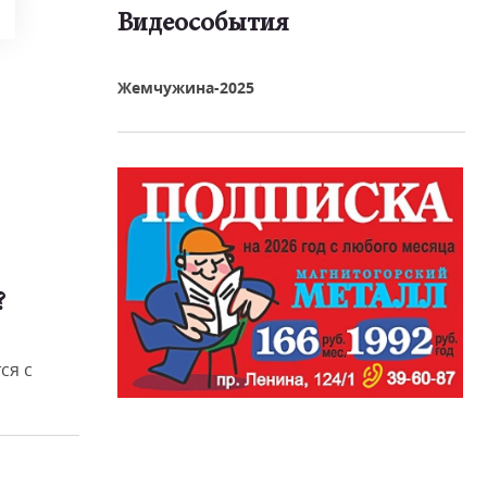
Видеособытия
реть видео
Жемчужина-2025
?
ся с