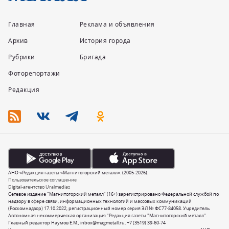
Главная
Реклама и объявления
Архив
История города
Рубрики
Бригада
Фоторепортажи
Редакция
АНО «Редакция газеты «Магнитогорский металл». (2005-2026).
Пользовательское соглашение
Digital-агентство Uralmedias
Сетевое издание "Магнитогорский металл" (16+) зарегистрировано Федеральной службой по
надзору в сфере связи, информационных технологий и массовых коммуникаций
(Роскомнадзор) 17.10.2022, регистрационный номер серия ЭЛ № ФС77-84058. Учредитель
Автономная некоммерческая организация "Редакция газеты "Магнитогорский металл".
Главный редактор Наумов Е.М.,
inbox@magmetall.ru
,
+7 (3519) 39-60-74