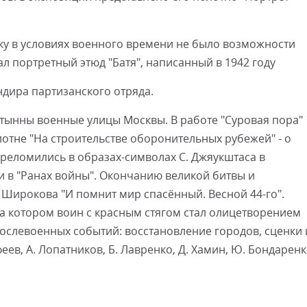
ьку в условиях военного времени не было возможности
 портретный этюд "Батя", написанный в 1942 году
ндира партизанского отряда.
стынны военные улицы Москвы. В работе "Суровая пора"
олотне "На строительстве оборонительных рубежей" - о
реломились в образах-символах С. Джяукштаса в
ри в "Ранах войны". Окончанию великой битвы и
Широкова "И помнит мир спасённый. Весной 44-го".
 на котором воин с красным стягом стал олицетворением
послевоенных событий: восстановление городов, сценки 
еев, А. Лопатников, Б. Лавренко, Д. Хамин, Ю. Бондарен