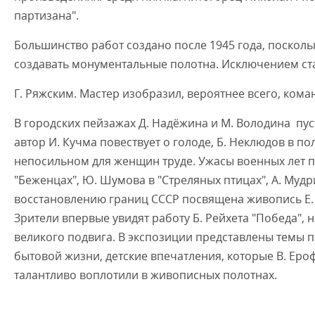
партизана".
Большинство работ создано после 1945 года, поскол
создавать монументальные полотна. Исключением стал
Г. Ряжским. Мастер изобразил, вероятнее всего, кома
В городских пейзажах Д. Надёжина и М. Володина пу
автор И. Кучма повествует о голоде, Б. Неклюдов в п
непосильном для женщин труде. Ужасы военных лет п
"Беженцах", Ю. Шумова в "Стреляных птицах", А. Муд
восстановлению границ СССР посвящена живопись Е. 
Зрители впервые увидят работу Б. Рейхета "Победа",
великого подвига. В экспозиции представлены темы 
бытовой жизни, детские впечатления, которые В. Ероф
талантливо воплотили в живописных полотнах.