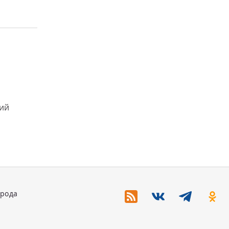
щий
орода