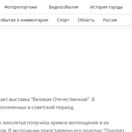
Фоторепортажи
Видеособытия
История города
События и комментарии
Спорт
Область
Россия
ает выставка "Великая Отечественная". В
полненных в советский период.
о лихолетья получила зримое воплощение в их
ов. В экспозиции представлено его полотно "Портрет