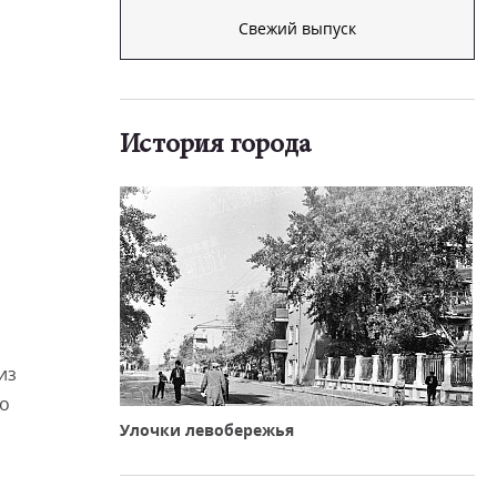
Свежий выпуск
История города
из
ко
Улочки левобережья