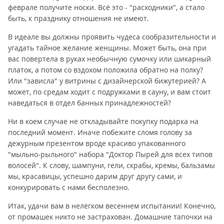
феврале получите носки. Всё это - "расходники", а стало
быть, к празднику отношения не имеют.
В идеале вы должны проявить чудеса сообразительности и
угадать тайное желание женщины. Может быть, она при
вас повертела в руках необычную сумочку или шикарный
платок, а потом со вздохом положила обратно на полку?
Или "зависла" у витрины с дизайнерской бижутерией? А
может, по средам ходит с подружками в сауну, и вам стоит
наведаться в отдел банных принадлежностей?
Ни в коем случае не откладывайте покупку подарка на
последний момент. Иначе побежите сломя голову за
дежурным презентом вроде красиво упакованного
"мыльно-рыльного" набора "Доктор Пырей для всех типов
волосей". К слову, шампуни, гели, скрабы, кремы, бальзамы
мы, красавицы, успешно дарим друг другу сами, и
конкурировать с нами бесполезно.
Итак, удачи вам в нелёгком весеннем испытании! Конечно,
от промашек никто не застрахован. Домашние тапочки на