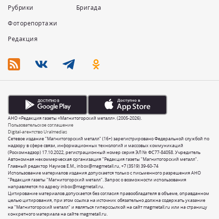
Рубрики
Бригада
Фоторепортажи
Редакция
АНО «Редакция газеты «Магнитогорский металл». (2005-2026).
Пользовательское соглашение
Digital-агентство Uralmedias
Сетевое издание "Магнитогорский металл" (16+) зарегистрировано Федеральной службой по
надзору в сфере связи, информационных технологий и массовых коммуникаций
(Роскомнадзор) 17.10.2022, регистрационный номер серия ЭЛ № ФС77-84058. Учредитель
Автономная некоммерческая организация "Редакция газеты "Магнитогорский металл".
Главный редактор Наумов Е.М.,
inbox@magmetall.ru
,
+7 (3519) 39-60-74
Использование материалов издания допускается только с письменного разрешения АНО
"Редакция газеты "Магнитогорский металл". Запрос о возможности использования
направляется по адресу
inbox@magmetall.ru
.
Цитирование материалов допускается без согласия правообладателя в объеме, оправданном
целью цитирования, при этом ссылка на источник обязательно должна содержать указание
на "Магнитогорский металл" и являться гиперссылкой на сайт magmetall.ru или на страницу
конкретного материала на сайте magmetall.ru.