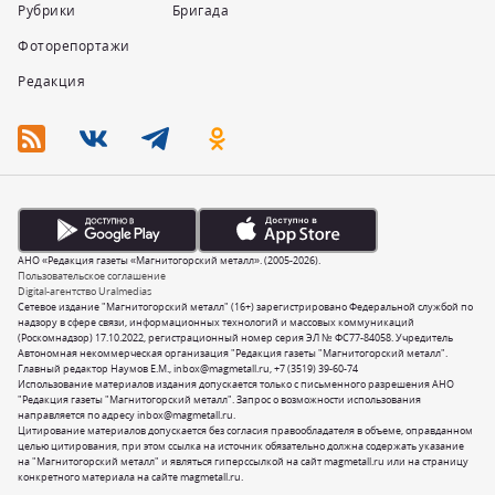
Рубрики
Бригада
Фоторепортажи
Редакция
АНО «Редакция газеты «Магнитогорский металл». (2005-2026).
Пользовательское соглашение
Digital-агентство Uralmedias
Сетевое издание "Магнитогорский металл" (16+) зарегистрировано Федеральной службой по
надзору в сфере связи, информационных технологий и массовых коммуникаций
(Роскомнадзор) 17.10.2022, регистрационный номер серия ЭЛ № ФС77-84058. Учредитель
Автономная некоммерческая организация "Редакция газеты "Магнитогорский металл".
Главный редактор Наумов Е.М.,
inbox@magmetall.ru
,
+7 (3519) 39-60-74
Использование материалов издания допускается только с письменного разрешения АНО
"Редакция газеты "Магнитогорский металл". Запрос о возможности использования
направляется по адресу
inbox@magmetall.ru
.
Цитирование материалов допускается без согласия правообладателя в объеме, оправданном
целью цитирования, при этом ссылка на источник обязательно должна содержать указание
на "Магнитогорский металл" и являться гиперссылкой на сайт magmetall.ru или на страницу
конкретного материала на сайте magmetall.ru.