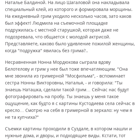
Наталье Балдиной. На лицо Шагаловой она накладывала
специальный клей, из которого и формировала морщины.
На ежедневный грим уходило несколько часов, зато каков
был эффект! Людмила на съемочной площадке
подружилась с местной старушкой, которая даже не
подозревала, что общается с молодой актрисой.
Представляете, каково было удивление пожилой женщины,
когда "подружка" явилась без грима?..
Несравненная Нонна Мордюкова сыграла вдову
Белотелову и грим у нее был тоже впечатляющим. "Она
мне звонила из гримерной "Мосфильма", - вспоминает
сестра Нонны Викторовны, Наталья, - и говорила: "Ты
знаешь Наташка, сделали такой грим… Сейчас нас будут
фотографировать на пробу. Ты знаешь у меня такое
ощущение, как будто я с картины Кустодиева села сейчас в
кресло… Смотрю на себя в гримерной в зеркало: ну чем я
не та купчиха?"
Съемки картины проходили в Суздале, в котором нашли и
нужные дома, и дворы, и подходящие виды. Кстати, тот