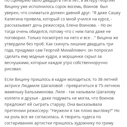
по сценарию было двадцать пять лет, а актеру Георгию
Вицину уже исполнилось сорок восемь, Воинов был
уверен, что сниматься должен давний друг. "Я даже Сашку
Калягина привела, который со мной учился на курсе, -
рассказывает дочь режиссера, Елена Воинова. - Но он
тогда очень обиделся, потому что с ним папа даже не
поговорил. Только посмотрел на него и все…" Вицина же
утвердили без проб. Как скинуть лишние двадцать три
года, придумал сам Георгий Михайлович: он попросил
сделать ему модные кудри, а морщинки скрыл за
веснушками, которые каждое утро собственноручно
рисовал.
Если Вицину пришлось в кадре молодиться, то 38-летней
актрисе Людмиле Шагаловой - превратиться в 75-летнюю
маменьку Бальзаминова. Ляля - так называли Шагалову
коллеги и друзья - даже подумать не могла, что Воинов
предложит ей сыграть старуху. Она высказывала
претензии режиссеру: "Неужели я так плохо выгляжу?" Но
на роль все же согласилась. А творить чудеса по
состариванию артистки пришлось художнику по гриму