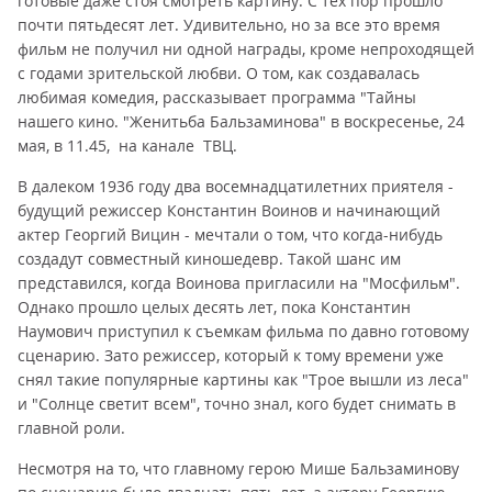
готовые даже стоя смотреть картину. С тех пор прошло
почти пятьдесят лет. Удивительно, но за все это время
фильм не получил ни одной награды, кроме непроходящей
с годами зрительской любви. О том, как создавалась
любимая комедия, рассказывает программа "Тайны
нашего кино. "Женитьба Бальзаминова" в воскресенье, 24
мая, в 11.45, на канале ТВЦ.
В далеком 1936 году два восемнадцатилетних приятеля -
будущий режиссер Константин Воинов и начинающий
актер Георгий Вицин - мечтали о том, что когда-нибудь
создадут совместный киношедевр. Такой шанс им
представился, когда Воинова пригласили на "Мосфильм".
Однако прошло целых десять лет, пока Константин
Наумович приступил к съемкам фильма по давно готовому
сценарию. Зато режиссер, который к тому времени уже
снял такие популярные картины как "Трое вышли из леса"
и "Солнце светит всем", точно знал, кого будет снимать в
главной роли.
Несмотря на то, что главному герою Мише Бальзаминову