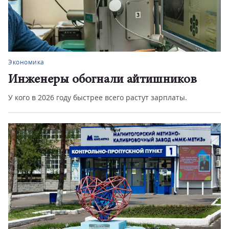
Город
 айтишников
Двигай по правилам
 растут зарплаты.
в Магнитогорске стартовали прове