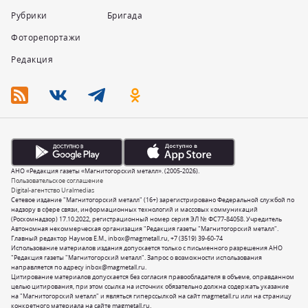
Рубрики
Бригада
Фоторепортажи
Редакция
АНО «Редакция газеты «Магнитогорский металл». (2005-2026).
Пользовательское соглашение
Digital-агентство Uralmedias
Сетевое издание "Магнитогорский металл" (16+) зарегистрировано Федеральной службой по
надзору в сфере связи, информационных технологий и массовых коммуникаций
(Роскомнадзор) 17.10.2022, регистрационный номер серия ЭЛ № ФС77-84058. Учредитель
Автономная некоммерческая организация "Редакция газеты "Магнитогорский металл".
Главный редактор Наумов Е.М.,
inbox@magmetall.ru
,
+7 (3519) 39-60-74
Использование материалов издания допускается только с письменного разрешения АНО
"Редакция газеты "Магнитогорский металл". Запрос о возможности использования
направляется по адресу
inbox@magmetall.ru
.
Цитирование материалов допускается без согласия правообладателя в объеме, оправданном
целью цитирования, при этом ссылка на источник обязательно должна содержать указание
на "Магнитогорский металл" и являться гиперссылкой на сайт magmetall.ru или на страницу
конкретного материала на сайте magmetall.ru.