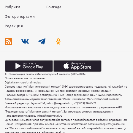
Рубрики
Бригада
Фоторепортажи
Редакция
АНО «Редакция газеты «Магнитогорский металл». (2005-2026).
Пользовательское соглашение
Digital-агентство Uralmedias
Сетевое издание "Магнитогорский металл" (16+) зарегистрировано Федеральной службой по
надзору в сфере связи, информационных технологий и массовых коммуникаций
(Роскомнадзор) 17.10.2022, регистрационный номер серия ЭЛ № ФС77-84058. Учредитель
Автономная некоммерческая организация "Редакция газеты "Магнитогорский металл".
Главный редактор Наумов Е.М.,
inbox@magmetall.ru
,
+7 (3519) 39-60-74
Использование материалов издания допускается только с письменного разрешения АНО
"Редакция газеты "Магнитогорский металл". Запрос о возможности использования
направляется по адресу
inbox@magmetall.ru
.
Цитирование материалов допускается без согласия правообладателя в объеме, оправданном
целью цитирования, при этом ссылка на источник обязательно должна содержать указание
на "Магнитогорский металл" и являться гиперссылкой на сайт magmetall.ru или на страницу
конкретного материала на сайте magmetall.ru.