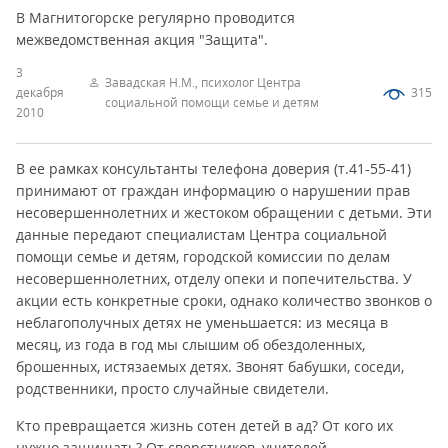
В Магнитогорске регулярно проводится
межведомственная акция "Защита".
3
Завадская Н.М., психолог Центра
декабря
315
социальной помощи семье и детям
2010
В ее рамках консультанты телефона доверия (т.41-55-41)
принимают от граждан информацию о нарушении прав
несовершеннолетних и жестоком обращении с детьми. Эти
данные передают специалистам Центра социальной
помощи семье и детям, городской комиссии по делам
несовершеннолетних, отделу опеки и попечительства. У
акции есть конкретные сроки, однако количество звонков о
неблагополучных детях не уменьшается: из месяца в
месяц, из года в год мы слышим об обездоленных,
брошенных, истязаемых детях. Звонят бабушки, соседи,
родственники, просто случайные свидетели.
Кто превращается жизнь сотен детей в ад? От кого их
нужно защищать? От сверстников, учителей,