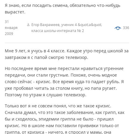
Я знаю, если посадить семена, обязательно что-нибудь
вырастет.
31
Егор Вахрамеев, ученик 4 &quot;а&quot;
января
336
класса школы-интерната № 2
2009
Мне 9 лет, я учусь в 4 классе. Каждое утро перед школой за
завтраком я с папой смотрю телевизор.
Но последнее время мне перестали нравиться утренние
передачи, они стали грустные. Похоже, очень модное
слово сейчас - кризис. Все время куда-то падает рубль. Я
уже пробовал читать за столом книгу, но папа ругает.
Поэтому по утрам я слушаю телевизор.
Только вот я не совсем понял, что же такое кризис.
Сначала думал, что это такое заболевание, как грипп, как
бы и сходилось, эпидемии гриппа не было - пришел
кризис. Но в школе нам поставили прививки только от
гриппа, от кризиса - ничего, я спросил у мамы, она