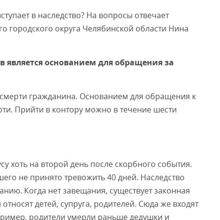
вступает в наследство? На вопросы отвечает
го городского округа Челябинской области Нина
Смот
ов является основанием для обращения за
 смерти гражданина. Основанием для обращения к
рти. Прийти в контору можно в течение шести
усу хоть на второй день после скорбного события.
его не принято тревожить 40 дней. Наследство
щанию. Когда нет завещания, существует законная
относят детей, супруга, родителей. Сюда же входят
апример, родители умерли раньше дедушки и