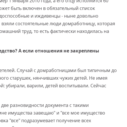
ер 1 января 2010 года, а его отцу исполнится 60
может быть включен в обязательный список
рудоспособные и иждивенцы - ныне довольно
 взяли состоятельные люди домработницу, которая
омашний труд, то есть фактически находилась на
ледство? А если отношения не закреплены
идетелей. Случай с домработницами был типичным до
ного старушек, нянчивших чужих детей. Не имея
й: убирали, варили, детей воспитывали. Сейчас
 две разновидности документа с такими
не имущества завещаю" и "все мое имущество
ка "все" подразумевает получение всех