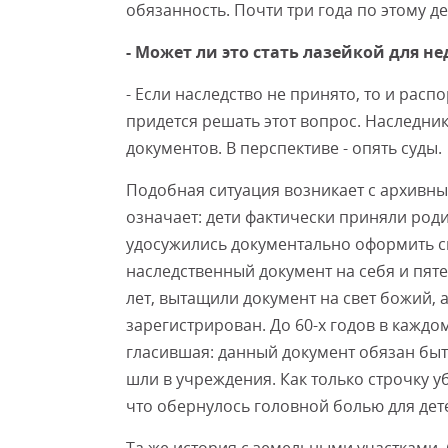
обязанность. Почти три года по этому де
- Может ли это стать лазейкой для н
- Если наследство не принято, то и расп
придется решать этот вопрос. Наследни
документов. В перспективе - опять суды.
Подобная ситуация возникает с архивны
означает: дети фактически приняли роди
удосужились документально оформить св
наследственный документ на себя и пят
лет, вытащили документ на свет божий, 
зарегистрирован. До 60-х годов в каждо
гласившая: данный документ обязан быт
шли в учреждения. Как только строчку у
что обернулось головной болью для дете