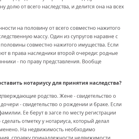
у долю от всего наследства, и делится она на всех
нности на половину от всего совместно нажитого
следственную массу. Один из супругов наравне с
 половины совместно нажитого имущества. Если
ают в права наследники второй очереди: родные
янники - по праву представления. Вообще
ставить нотариусу для принятия наследства?
одтверждающие родство. Жене - свидетельство о
 дочери - свидетельство о рождении и браке. Если
фамилии. Ее берут в загсе по месту регистрации
 сделать отметку у нотариуса, который делал
отменено. На недвижимость необходимо
ния, справку принадлежности недвижимости