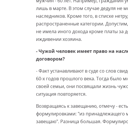
мужчин - 60 лет. Например, гражданин ум
лишь в марте. В этом случае дедуля не 
наследников. Кроме того, в списке нет
распространенные категории. Допустим,
не имела иного дохода кроме платы за д
иждивении хозяина.
- Чужой человек имеет право на нас
договором?
- Факт устанавливают в суде со слов св
60-х годов прошлого века. Тогда было м
своей семьи, они посвящали жизнь чужо
ситуация повторяется.
Возвращаясь к завещанию, отмечу - есть
формулировками: "из принадлежащего м
завещаю". Разница большая. Формулиров