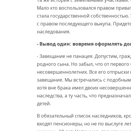
Та же история с земельными участками. 
Мало кто воспользовался правом приват
стала государственной собственностью. 
с правом последующего выкупа. Придетс
наследования.
- Вывод один: вовремя оформлять до
- Завещание не панацея. Допустим, гра
родного сына. Но забыл, что от первого 
несовершеннолетних. Все его отпрыски 
завещание. Мы встречались с подобным
хотя вне брака имел двоих несовершенн
наследства, а ту часть, что предназнач
детей.
В обязательный список наследников, кр
входят пенсионеры, но не по выслуге лет