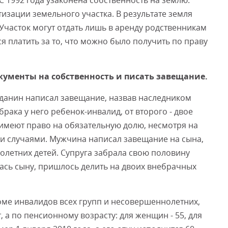
С 1992 года узаконена собственность на землю.
изации земельного участка. В результате земля
Участок могут отдать лишь в аренду родственникам
я платить за то, что можно было получить по праву
кументы на собственность и писать завещание.
жданин написал завещание, назвав наследником
брака у него ребенок-инвалид, от второго - двое
имеют право на обязательную долю, несмотря на
и случаями. Мужчина написал завещание на сына,
олетних детей. Супруга забрала свою половину
алась сыну, пришлось делить на двоих внебрачных
оме инвалидов всех групп и несовершеннолетних,
, а по пенсионному возрасту: для женщин - 55, для