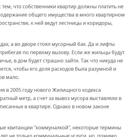
с тем, что собственники квартир должны платить не
а содержание общего имущества в много квартирном
ространстве, к ней ведут лестницы и коридоры,
ах, а во дворе стоял мусорный бак. Да и лифты
 прибегая по первому вызову. Если же жильцы будут
ичье, в дом будет страшно зайти. Так что никуда не
чется, чтобы его доля расходов была разумной и
ов мало.
ия в 2005 году нового Жилищного кодекса
дратный метр, а счет за вывоз мусора выставляли в
описанных в квартире. Однако в новом законе
ные квитанции "коммуналкой", некоторые термины
одят не только коммунальные услуги, но, помимо