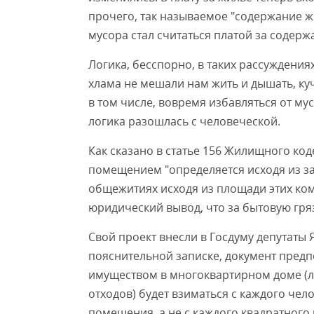
прочего, так называемое "содержание ж
мусора стал считаться платой за содер
Логика, бесспорно, в таких рассуждения
хлама не мешали нам жить и дышать, куч
в том числе, вовремя избавляться от му
логика разошлась с человеческой.
Как сказано в статье 156 Жилищного ко
помещением "определяется исходя из з
общежитиях исходя из площади этих ко
юридический вывод, что за бытовую гряз
Свой проект внесли в Госдуму депутаты 
пояснительной записке, документ предп
имуществом в многоквартирном доме (л
отходов) будет взиматься с каждого че
помещения, а не с каждого квадратного 