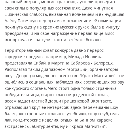
на юный возраст, многие красавицы успели проверить
свои силы в популярных состязаниях. Даже минутная
физическая слабость, вызванная волнением и вынудившая
Алёну Пасечную перед самым оглашением её номинации
покинуть сцену на крепких мужских руках, была в минуту
преодолена, и на своё награждение первая вице-мисс
выпорхнула из-за кулис как ни в чём не бывало.
Территориальный охват конкурса давно перерос
городские пределы: например, Милада Иволина
представляла Сибай, а Мартина Сабирова - Белорецк.
Располагая таким диапазоном географии, организаторы
шоу - Дворец и модельное агентство "Краса Магнитки" - не
ошиблись в социальных наблюдениях, составивших основу
конкурсного слогана. Чего стоит одна только страничка
победительницы, старшеклассницы десятой школы,
восемнадцатилетней Дарьи Гришенковой ВКонтакте,
отражающая круг её интересов: здесь перемешаны шоу-
балет, электронные школьные учебники, спортклуб, гель-
лак, кондитерские изделия, отдых на Банном, караоке,
экстрасенсы, абитуриенты, ну и "Краса Магнитки",