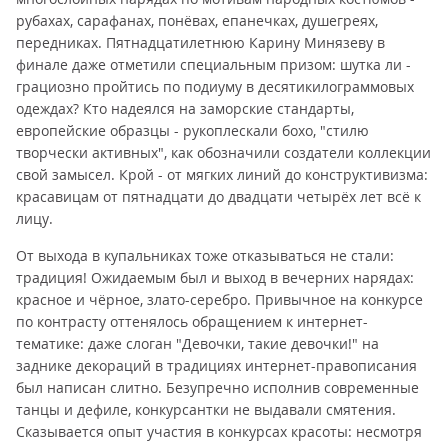
рубахах, сарафанах, понёвах, епанечках, душегреях,
передниках. Пятнадцатилетнюю Карину Минязеву в
финале даже отметили специальным призом: шутка ли -
грациозно пройтись по подиуму в десятикилограммовых
одеждах? Кто надеялся на заморские стандарты,
европейские образцы - рукоплескали бохо, "стилю
творчески активных", как обозначили создатели коллекции
свой замысел. Крой - от мягких линий до конструктивизма:
красавицам от пятнадцати до двадцати четырёх лет всё к
лицу.
От выхода в купальниках тоже отказываться не стали:
традиция! Ожидаемым был и выход в вечерних нарядах:
красное и чёрное, злато-серебро. Привычное на конкурсе
по контрасту оттенялось обращением к интернет-
тематике: даже слоган "Девочки, такие девочки!" на
заднике декораций в традициях интернет-правописания
был написан слитно. Безупречно исполнив современные
танцы и дефиле, конкурсантки не выдавали смятения.
Сказывается опыт участия в конкурсах красоты: несмотря