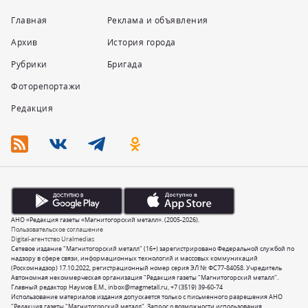
Главная
Реклама и объявления
Архив
История города
Рубрики
Бригада
Фоторепортажи
Редакция
АНО «Редакция газеты «Магнитогорский металл». (2005-2026).
Пользовательское соглашение
Digital-агентство Uralmedias
Сетевое издание "Магнитогорский металл" (16+) зарегистрировано Федеральной службой по
надзору в сфере связи, информационных технологий и массовых коммуникаций
(Роскомнадзор) 17.10.2022, регистрационный номер серия ЭЛ № ФС77-84058. Учредитель
Автономная некоммерческая организация "Редакция газеты "Магнитогорский металл".
Главный редактор Наумов Е.М.,
inbox@magmetall.ru
,
+7 (3519) 39-60-74
Использование материалов издания допускается только с письменного разрешения АНО
"Редакция газеты "Магнитогорский металл". Запрос о возможности использования