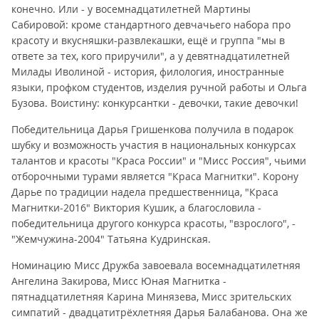
конечно. Или - у восемнадцатилетней Мартины
Сабировой: кроме стандартного девчачьего набора про
красоту и вкусняшки-развлекашки, ещё и группа "мы в
ответе за тех, кого приручили", а у девятнадцатилетней
Милады Иволиной - история, филология, иностранные
языки, профком студентов, изделия ручной работы и Ольга
Бузова. Воистину: конкурсантки - девочки, такие девочки!
Победительница Дарья Гришенкова получила в подарок
шубку и возможность участия в национальных конкурсах
талантов и красоты "Краса России" и "Мисс Россия", чьими
отборочными турами является "Краса Магнитки". Корону
Дарье по традиции надела предшественница, "Краса
Магнитки-2016" Виктория Кушик, а благословила -
победительница другого конкурса красоты, "взрослого", -
"Жемчужина-2004" Татьяна Кудринская.
Номинацию Мисс Дружба завоевала восемнадцатилетняя
Ангелина Закирова, Мисс Юная Магнитка -
пятнадцатилетняя Карина Минязева, Мисс зрительских
симпатий - двадцатитрёхлетняя Дарья Балабанова. Она же