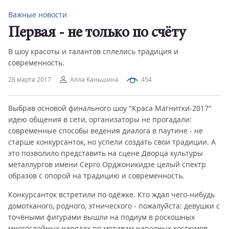
Важные новости
Первая - не только по счёту
В шоу красоты и талантов сплелись традиция и
современность.
28 марта 2017
Алла Каньшина
454
Выбрав основой финального шоу "Краса Магнитки-2017"
идею общения в сети, организаторы не прогадали:
современные способы ведения диалога в паутине - не
старше конкурсанток, но успели создать свои традиции. А
это позволило представить на сцене Дворца культуры
металлургов имени Серго Орджоникидзе целый спектр
образов с опорой на традицию и современность.
Конкурсанток встретили по одёжке. Кто ждал чего-нибудь
домотканого, родного, этнического - пожалуйста: девушки с
точёными фигурами вышли на подиум в роскошных
многослойных нарядах по мотивам народных костюмов -