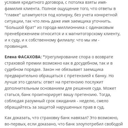
условия кредитного договора, с потолка взяты имя-
фамилия клиента. Полное ощущение того, что ответы в
"главке" штампуются под копирку, без учета конкретной
ситуации, так что лень даже имя заемщика уточнить.
"Большой брат" из города-миллионника с одинаковым
пренебрежением относится и к магнитогорскому клиенту,
и к суду, и к собственному филиалу: что мы им -
провинция.
Елена ФАСАХОВА: "
Урегулирование спора о возврате
страховой премии возможно как в досудебном, так и в
судебном порядке. Закон не обязывает заемщика
предварительно обращаться с претензией к банку. Но
лучше это сделать: ответ на претензию послужит
дополнительным основанием для решения суда. Может
статься, банк проигнорирует вашу претензию. Тогда,
соблюдая разумный срок ожидания - неделю, смело
обращайтесь за защитой нарушенных прав в суд.
Как доказать, что страховку банк навязал? Это возможно,
во-первых, если доказано, что банк злоупотребил свободой