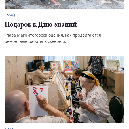
ММК
к к Дню знаний
Красота
итогорска оценил, как продвигаются
В компании 
работы в сквере и...
завод–2026».