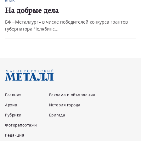
Город
рые дела
Инвести
ург» в числе победителей конкурса грантов
Как промышле
а Челябинс...
Главная
Реклама и объявления
Архив
История города
Рубрики
Бригада
Фоторепортажи