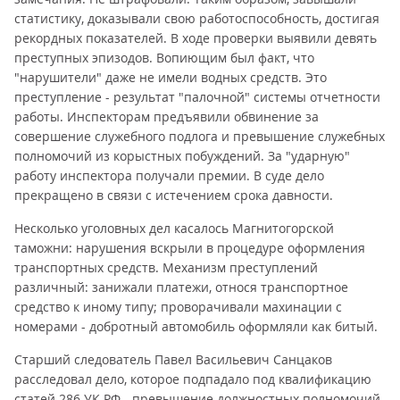
статистику, доказывали свою работоспособность, достигая
рекордных показателей. В ходе проверки выявили девять
преступных эпизодов. Вопиющим был факт, что
"нарушители" даже не имели водных средств. Это
преступление - результат "палочной" системы отчетности
работы. Инспекторам предъявили обвинение за
совершение служебного подлога и превышение служебных
полномочий из корыстных побуждений. За "ударную"
работу инспектора получали премии. В суде дело
прекращено в связи с истечением срока давности.
Несколько уголовных дел касалось Магнитогорской
таможни: нарушения вскрыли в процедуре оформления
транспортных средств. Механизм преступлений
различный: занижали платежи, относя транспортное
средство к иному типу; проворачивали махинации с
номерами - добротный автомобиль оформляли как битый.
Старший следователь Павел Васильевич Санцаков
расследовал дело, которое подпадало под квалификацию
статей 286 УК РФ - превышение должностных полномочий,