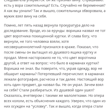
есть у вора сожительница? Есть. Случайно не беременная?
А как вы узнали? Так и вышло, сожительница обворовала, а
мужик взял вину на себя.
Помню, лет пять назад вернула прокуратура дело на
доследование. Вроде, из-за ерунды: воришка назвал не тот
цвет воротника похищенной куртки. И слава богу, что
вернули, не того человека взяли, хотя
несовершеннолетний признался в краже. Показал, что
после смены он вытащил из душевого ящика куртку и
продал. Меня насторожило не то, что цвет воротника
другой, а ответ на вопрос: что было в карманах куртки?
Воришка не знал. Вы поверите, что, украв одежду, вор не
обшарит карманы? Потерпевший перечислил: в карманах
лежали фотография, расческа и так далее. Настоящий вор
хоть один предмет, да назвал бы. Не он украл. Зачем взял
на себя? Стали разбираться. Из душевой один ушел?
Оказалось, вчетвером с такими же малолетками. Но опера
всех кололи, есть объяснения каждого. Уверен, что один из
них осужден на "условку". Так и вышло, когда опера стали