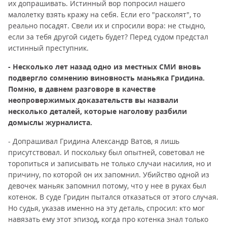
их допрашивать. Истинный вор попросил нашего
малолетку взять кражу на себя. Если его "расколят", то
реально посадят. Свели их и спросили вора: не стыдно,
если за тебя другой сидеть будет? Перед судом предстал
истинный преступник.
- Несколько лет назад одно из местных СМИ вновь
подвергло сомнению виновность маньяка Гридина.
Помню, в давнем разговоре в качестве
неопровержимых доказательств вы назвали
несколько деталей, которые наголову разбили
домыслы журналиста.
- Допрашивал Гридина Александр Ватов, я лишь
присутствовал. И поскольку был опытней, советовал не
торопиться и записывать не только случаи насилия, но и
причину, по которой он их запомнил. Убийство одной из
девочек маньяк запомнил потому, что у нее в руках был
котенок. В суде Гридин пытался отказаться от этого случая.
Но судья, указав именно на эту деталь, спросил: кто мог
навязать ему этот эпизод, когда про котенка знал только