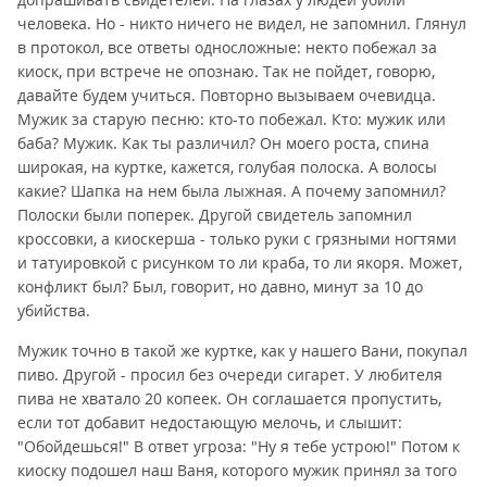
человека. Но - никто ничего не видел, не запомнил. Глянул
в протокол, все ответы односложные: некто побежал за
киоск, при встрече не опознаю. Так не пойдет, говорю,
давайте будем учиться. Повторно вызываем очевидца.
Мужик за старую песню: кто-то побежал. Кто: мужик или
баба? Мужик. Как ты различил? Он моего роста, спина
широкая, на куртке, кажется, голубая полоска. А волосы
какие? Шапка на нем была лыжная. А почему запомнил?
Полоски были поперек. Другой свидетель запомнил
кроссовки, а киоскерша - только руки с грязными ногтями
и татуировкой с рисунком то ли краба, то ли якоря. Может,
конфликт был? Был, говорит, но давно, минут за 10 до
убийства.
Мужик точно в такой же куртке, как у нашего Вани, покупал
пиво. Другой - просил без очереди сигарет. У любителя
пива не хватало 20 копеек. Он соглашается пропустить,
если тот добавит недостающую мелочь, и слышит:
"Обойдешься!" В ответ угроза: "Ну я тебе устрою!" Потом к
киоску подошел наш Ваня, которого мужик принял за того