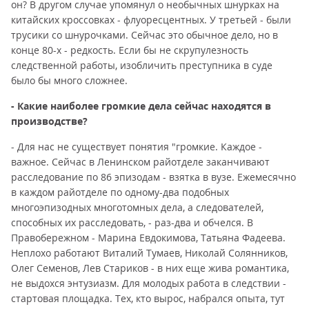
он? В другом случае упомянул о необычных шнурках на
китайских кроссовках - флуоресцентных. У третьей - были
трусики со шнурочками. Сейчас это обычное дело, но в
конце 80-х - редкость. Если бы не скрупулезность
следственной работы, изобличить преступника в суде
было бы много сложнее.
- Какие наиболее громкие дела сейчас находятся в
производстве?
- Для нас не существует понятия "громкие. Каждое -
важное. Сейчас в Ленинском райотделе заканчивают
расследование по 86 эпизодам - взятка в вузе. Ежемесячно
в каждом райотделе по одному-два подобных
многоэпизодных многотомных дела, а следователей,
способных их расследовать, - раз-два и обчелся. В
Правобережном - Марина Евдокимова, Татьяна Фадеева.
Неплохо работают Виталий Тумаев, Николай Солянников,
Олег Семенов, Лев Стариков - в них еще жива романтика,
не выдохся энтузиазм. Для молодых работа в следствии -
стартовая площадка. Тех, кто вырос, набрался опыта, тут