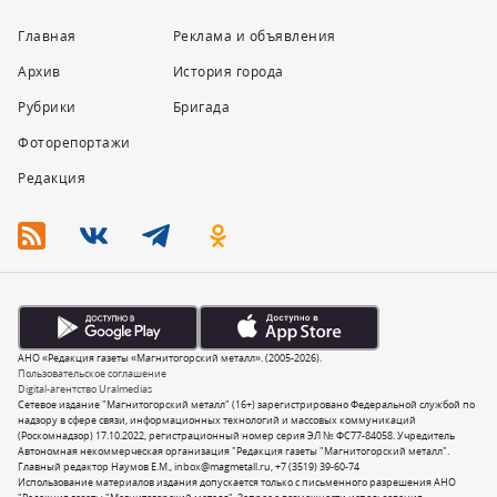
Главная
Реклама и объявления
Архив
История города
Рубрики
Бригада
Фоторепортажи
Редакция
АНО «Редакция газеты «Магнитогорский металл». (2005-2026).
Пользовательское соглашение
Digital-агентство Uralmedias
Сетевое издание "Магнитогорский металл" (16+) зарегистрировано Федеральной службой по
надзору в сфере связи, информационных технологий и массовых коммуникаций
(Роскомнадзор) 17.10.2022, регистрационный номер серия ЭЛ № ФС77-84058. Учредитель
Автономная некоммерческая организация "Редакция газеты "Магнитогорский металл".
Главный редактор Наумов Е.М.,
inbox@magmetall.ru
,
+7 (3519) 39-60-74
Использование материалов издания допускается только с письменного разрешения АНО