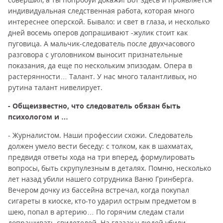
индивидуальная следственная работа, которая много
интереснее оперской. Бывало: и свет в глаза, и несколько
дней восемь оперов допрашивают -жулик стоит как
пуговица. А мальчик-следователь после двухчасового
разговора с уголовником выносит признательные
показания, да еще по нескольким эпизодам. Опера в
растерянности… Талант. У нас много талантливых, но
рутина талант нивелирует.
- Общеизвестно, что следователь обязан быть
психологом и …
- Журналистом. Наши профессии схожи. Следователь
должен умело вести беседу: с толком, как в шахматах,
предвидя ответы хода на три вперед, формулировать
вопросы, быть скрупулезным в деталях. Помню, несколько
лет назад убили нашего сотрудника Ваню Гринберга.
Вечером дочку из бассейна встречал, когда покупал
сигареты в киоске, кто-то ударил острым предметом в
шею, попал в артерию… По горячим следам стали
допрашивать свидетелей. На глазах у людей убили