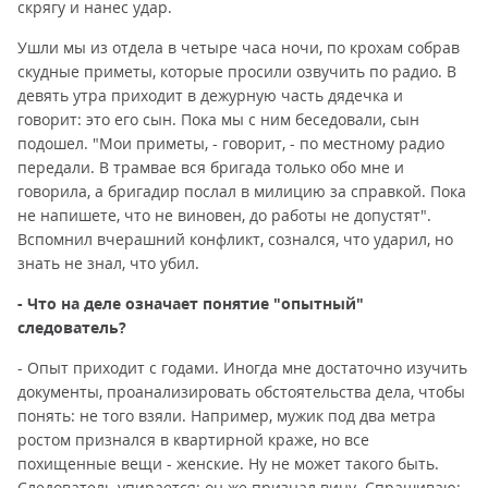
скрягу и нанес удар.
Ушли мы из отдела в четыре часа ночи, по крохам собрав
скудные приметы, которые просили озвучить по радио. В
девять утра приходит в дежурную часть дядечка и
говорит: это его сын. Пока мы с ним беседовали, сын
подошел. "Мои приметы, - говорит, - по местному радио
передали. В трамвае вся бригада только обо мне и
говорила, а бригадир послал в милицию за справкой. Пока
не напишете, что не виновен, до работы не допустят".
Вспомнил вчерашний конфликт, сознался, что ударил, но
знать не знал, что убил.
- Что на деле означает понятие "опытный"
следователь?
- Опыт приходит с годами. Иногда мне достаточно изучить
документы, проанализировать обстоятельства дела, чтобы
понять: не того взяли. Например, мужик под два метра
ростом признался в квартирной краже, но все
похищенные вещи - женские. Ну не может такого быть.
Следователь упирается: он же признал вину. Спрашиваю: