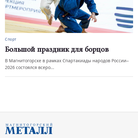
События и комментарии
От строительства школ до вопросов
экологии
Сергей Бердников встретился с коллективом
Магнитогорского цементно-огнеу...