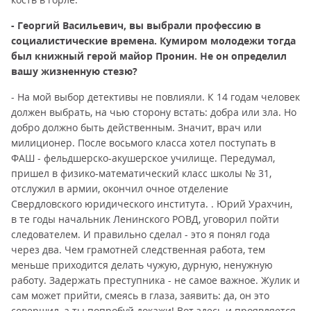
- Георгий Васильевич, вы выбрали профессию в
социалистические времена. Кумиром молодежи тогда
был книжный герой майор Пронин. Не он определил
вашу жизненную стезю?
- На мой выбор детективы не повлияли. К 14 годам человек
должен выбрать, на чью сторону встать: добра или зла. Но
добро должно быть действенным. Значит, врач или
милиционер. После восьмого класса хотел поступать в
ФАШ - фельдшерско-акушерское училище. Передумал,
пришел в физико-математический класс школы № 31,
отслужил в армии, окончил очное отделение
Свердловского юридического института. . Юрий Урахчин,
в те годы начальник Ленинского РОВД, уговорил пойти
следователем. И правильно сделал - это я понял года
через два. Чем грамотней следственная работа, тем
меньше приходится делать чужую, дурную, ненужную
работу. Задержать преступника - не самое важное. Жулик и
сам может прийти, смеясь в глаза, заявить: да, он это
совершил, а ты попробуй докажи! Вот здесь и проявляется