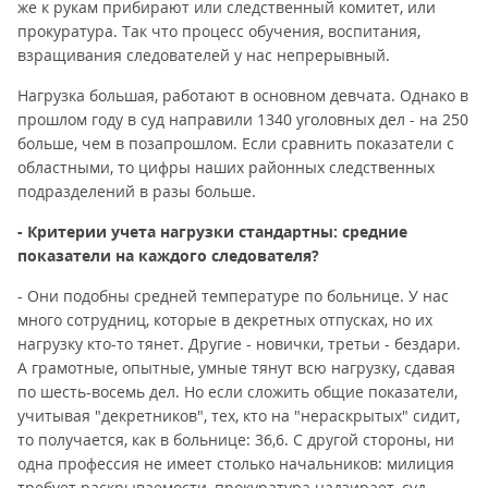
же к рукам прибирают или следственный комитет, или
прокуратура. Так что процесс обучения, воспитания,
взращивания следователей у нас непрерывный.
Нагрузка большая, работают в основном девчата. Однако в
прошлом году в суд направили 1340 уголовных дел - на 250
больше, чем в позапрошлом. Если сравнить показатели с
областными, то цифры наших районных следственных
подразделений в разы больше.
- Критерии учета нагрузки стандартны: средние
показатели на каждого следователя?
- Они подобны средней температуре по больнице. У нас
много сотрудниц, которые в декретных отпусках, но их
нагрузку кто-то тянет. Другие - новички, третьи - бездари.
А грамотные, опытные, умные тянут всю нагрузку, сдавая
по шесть-восемь дел. Но если сложить общие показатели,
учитывая "декретников", тех, кто на "нераскрытых" сидит,
то получается, как в больнице: 36,6. С другой стороны, ни
одна профессия не имеет столько начальников: милиция
требует раскрываемости, прокуратура надзирает, суд