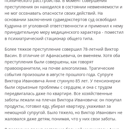
психического расстройства. В момент совершения
преступления он находился в состоянии невменяемости и
не мог осознавать опасности своих действий. На
основании заключения судмедэкспертов суд освободил
Кудрина от уголовной ответственности и применил к нему
принудительную меру медицинского характера - поместил
в психиатрический стационар общего типа.
Более тяжкое преступление совершил 78-летний Виктор
Васин. В отличие от Афанасьевича, он вменяем. Хотя оба
преступления были совершены, как говорят
правоохранители, на почве алкоголизма. Трагические
события произошли в августе прошлого года. Супруге
Виктора Ивановича Анне стукнуло 85 лет. У пенсионерки
были серьезные проблемы с сердцем, и она с трудом
передвигалась даже по квартире. Все хозяйственные
заботы лежали на плечах Виктора Ивановича: он покупал
продукты, готовил еду, убирал квартиру, ухаживал за
немощной супругой. Было тяжело, но Виктор Иванович не
жаловался даже детям, понимая, что у них свои заботы.