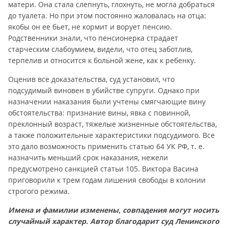
матери. Она стала слепнуть, глохнуть, не могла добраться
до туалета. Но при этом постоянно жаловалась на отца:
якобы он ее бьет, не кормит и ворует пенсию.
Родственники знали, что пенсионерка страдает
старческим слабоумием, видели, что отец заботлив,
терпелив и относится к больной жене, как к ребенку.
Оценив все доказательства, суд установил, что
подсудимый виновен в убийстве супруги. Однако при
назначении наказания были учтены смягчающие вину
обстоятельства: признание вины, явка с повинной,
преклонный возраст, тяжелые жизненные обстоятельства,
а также положительные характеристики подсудимого. Все
это дало возможность применить статью 64 УК РФ, т. е.
назначить меньший срок наказания, нежели
предусмотрено санкцией статьи 105. Виктора Васина
приговорили к трем годам лишения свободы в колонии
строгого режима.
Имена и фамилии изменены, совпадения могут носить
случайный характер. Автор благодарит суд Ленинского