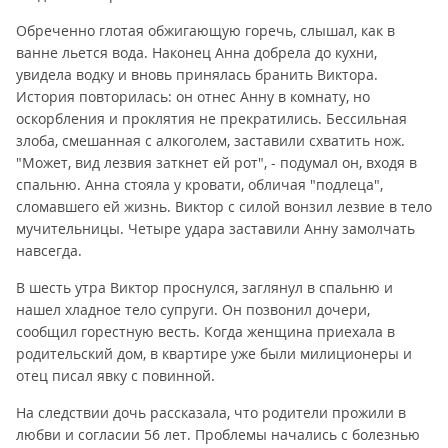
Обреченно глотая обжигающую горечь, слышал, как в
ванне льется вода. Наконец Анна добрела до кухни,
увидела водку и вновь принялась бранить Виктора.
История повторилась: он отнес Анну в комнату, но
оскорбления и проклятия не прекратились. Бессильная
злоба, смешанная с алкоголем, заставили схватить нож.
"Может, вид лезвия заткнет ей рот", - подумал он, входя в
спальню. Анна стояла у кровати, обличая "подлеца",
сломавшего ей жизнь. Виктор с силой вонзил лезвие в тело
мучительницы. Четыре удара заставили Анну замолчать
навсегда.
В шесть утра Виктор проснулся, заглянул в спальню и
нашел хладное тело супруги. Он позвонил дочери,
сообщил горестную весть. Когда женщина приехала в
родительский дом, в квартире уже были милиционеры и
отец писал явку с повинной.
На следствии дочь рассказала, что родители прожили в
любви и согласии 56 лет. Проблемы начались с болезнью