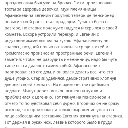
празднования был уже на бровях. Гости произносили
тосты за здоровье девочки. Муж племянницы
Афанасьевича Евгений пошутил: теперь-де пенсионер
повысил свой ранг - стал прадедом. Гулянка была в
разгаре, но старик почему-то надулся и скрылся в своей
комнате. Вскоре устроили перекур, и Евгений с
родственниками вышел на кухню. Афанасьевичу не
спалось, поздней ночью он толкался среди гостей и
громогласно произносил пространные речи. Евгений
заметил: чтобы не разбудить именинницу, надо бы чуть
тише вести диалог с самим собой. Афанасьевич
парировал: это его дом, и он волен делать все, что его
душе угодно. Старик удалился, демонстративно хлопнув
дверью своей комнаты. Но в одиночестве пребывал
недолго. Минут через пять он вышел на кухню и
приблизился к Евгению. Тот глянул на пенсионера и
отчего-то почувствовал себя дурно. Вгорячах он не сразу
осознал, что произошло, и только выражение ужаса на
лице собеседника заставило Евгения взглянуть на старика.
Тот держал в руках нож, лезвие которого было в груди