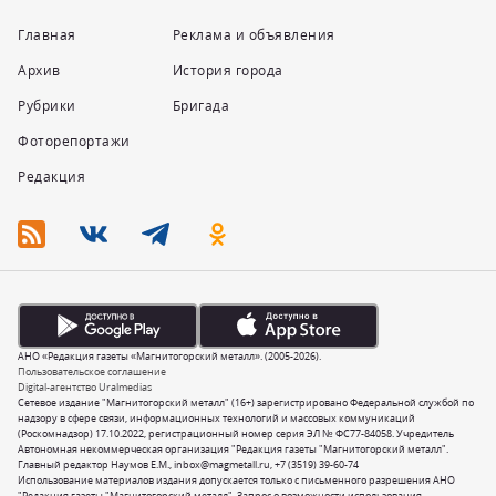
Главная
Реклама и объявления
Архив
История города
Рубрики
Бригада
Фоторепортажи
Редакция
АНО «Редакция газеты «Магнитогорский металл». (2005-2026).
Пользовательское соглашение
Digital-агентство Uralmedias
Сетевое издание "Магнитогорский металл" (16+) зарегистрировано Федеральной службой по
надзору в сфере связи, информационных технологий и массовых коммуникаций
(Роскомнадзор) 17.10.2022, регистрационный номер серия ЭЛ № ФС77-84058. Учредитель
Автономная некоммерческая организация "Редакция газеты "Магнитогорский металл".
Главный редактор Наумов Е.М.,
inbox@magmetall.ru
,
+7 (3519) 39-60-74
Использование материалов издания допускается только с письменного разрешения АНО
"Редакция газеты "Магнитогорский металл". Запрос о возможности использования