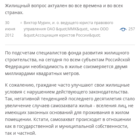
Жилищный вопрос актуален во все времена и во всех
странах.
30
Виктор Мурин, и. о. ведущего юриста правового
июня
управления ОАО &quot;ММК&quot;, член ООО
257
2012
&quot;Ассоциация юристов России&quot;
По подсчетам специалистов фонда развития жилищного
строительства, на сегодня по всем субъектам Российской
Федерации необходимость в жилье соизмеряется двумя
миллиардами квадратных метров.
К сожалению, граждане часто улучшают свои жилищные
условия с нарушением действующего законодательства.
Так, негативной тенденцией последнего десятилетия стало
увеличение случаев самозахвата жилья - вселения лиц, не
имеющих законных оснований для проживания в жилом
помещении. Кстати, самозахват происходит в отношении
как в государственной и муниципальной собственности,
так и частной.