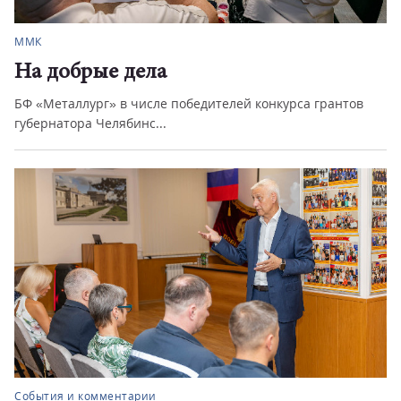
Политика
дела
Законы авгус
числе победителей конкурса грантов
Вступают в силу сра
нс...
для обычных граждан
арии
Социум