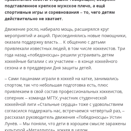
подставленное крепкое мужское плечо, а ещё
спортивные игры и соревнования – то, чего детям
действительно не хватает.
Движение росло, набирало мощь, расширялся круг
мероприятий и акций. Присоединялись новые помощники,
оказала поддержку власть… К общению с детьми
привлекали известных людей, в том числе хоккеистов. Три
года назад «победоносцы» решили устраивать детям
хоккейные баталии с их участием – в конце хоккейного
сезона и в преддверии Дня защиты детей.
– Сами пацанами играли в хоккей на катке, занимались
спортом, так что небольшая подготовка есть, плюс
привлекаем в свой состав профессиональных хоккеистов,
соперник – команда МГТУ, участник студенческой
хоккейной лиги «Стальные сердца» тоже с удовольствием
согласился поддержать нас, встречаемся четвёртый раз, –
рассказал руководитель движения «Победоносцы» Устин
Лунёв. – Мы поняли, что дети в хорошем смысле заражены
культурой «Металлурга», хоккея в целом.