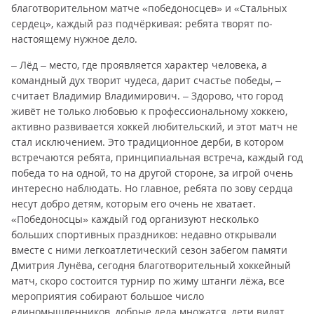
благотворительном матче «победоносцев» и «Стальных
сердец», каждый раз подчёркивая: ребята творят по-
настоящему нужное дело.
– Лёд – место, где проявляется характер человека, а
командный дух творит чудеса, дарит счастье победы, –
считает Владимир Владимирович. – Здорово, что город
живёт не только любовью к профессиональному хоккею,
активно развивается хоккей любительский, и этот матч не
стал исключением. Это традиционное дерби, в котором
встречаются ребята, принципиальная встреча, каждый год
победа то на одной, то на другой стороне, за игрой очень
интересно наблюдать. Но главное, ребята по зову сердца
несут добро детям, которым его очень не хватает.
«Победоносцы» каждый год организуют несколько
больших спортивных праздников: недавно открывали
вместе с ними легкоатлетический сезон забегом памяти
Дмитрия Лунёва, сегодня благотворительный хоккейный
матч, скоро состоится турнир по жиму штанги лёжа, все
мероприятия собирают большое число
единомышленников, добрые дела множатся, дети видят