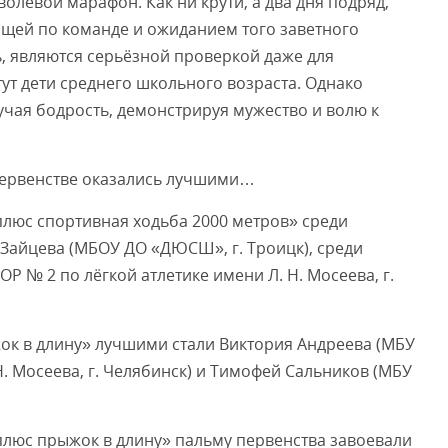
олевой марафон. Как ни крути, а два дня подряд,
ищей по команде и ожиданием того заветного
ь, являются серьёзной проверкой даже для
тут дети среднего школьного возраста. Однако
учая бодрость, демонстрируя мужество и волю к
я первенстве оказались лучшими…
люс спортивная ходьба 2000 метров» среди
 Зайцева (МБОУ ДО «ДЮСШ», г. Троицк), среди
 № 2 по лёгкой атлетике имени Л. Н. Мосеева, г.
ок в длину» лучшими стали Виктория Андреева (МБУ
. Мосеева, г. Челябинск) и Тимофей Сальников (МБУ
плюс прыжок в длину» пальму первенства завоевали