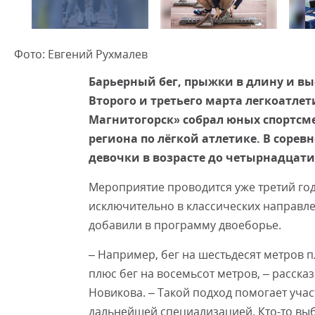
Фото: Евгений Рухмалев
Барьерный бег, прыжки в длину и выс
Второго и третьего марта легкоатле
Магнитогорск» собрал юных спортсме
региона по лёгкой атлетике. В соре
девочки в возрасте до четырнадцати
Мероприятие проводится уже третий год
исключительно в классических направлен
добавили в программу двоеборье.
– Например, бег на шестьдесят метров 
плюс бег на восемьсот метров, – расск
Новикова. – Такой подход помогает уча
дальнейшей специализацией. Кто-то выбе