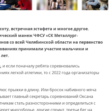
Смот
оту, встречная эстафета и многое другое.
тический манеж ЧФСУ «СК Металлург-
нов со всей Челябинской области на первенство
внованиях принимали участие мальчики и
 лет.
, и если поначалу ребята соревновались
иях легкой атлетики, то с 2022 года организаторы
плюс прыжки в длину. Или бросок набивного мяча
азывает главный секретарь соревнований Оксана
стникам стать разносторонними и определиться с
рет многоборье, другие спринт, третьи бег на