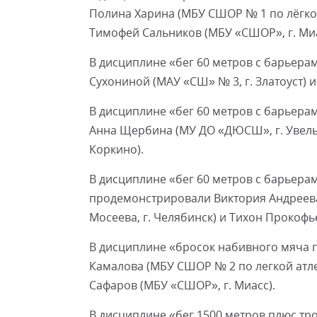
Полина Харина (МБУ СШОР № 1 по лёгкой 
Тимофей Сальников (МБУ «СШОР», г. Миа
В дисциплине «бег 60 метров с барьера
Сухониной (МАУ «СШ» № 3, г. Златоуст) и
В дисциплине «бег 60 метров с барьера
Анна Щербина (МУ ДО «ДЮСШ», г. Увельс
Коркино).
В дисциплине «бег 60 метров с барьера
продемонстрировали Виктория Андреева
Мосеева, г. Челябинск) и Тихон Прокофье
В дисциплине «бросок набивного мяча п
Камалова (МБУ СШОР № 2 по легкой атлет
Сафаров (МБУ «СШОР», г. Миасс).
В дисциплине «бег 1500 метров плюс тр