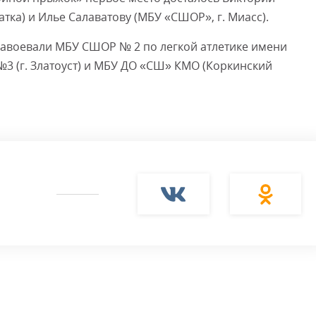
тка) и Илье Салаватову (МБУ «СШОР», г. Миасс).
завоевали МБУ СШОР № 2 по легкой атлетике имени
 №3 (г. Златоуст) и МБУ ДО «СШ» КМО (Коркинский