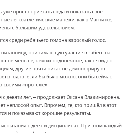
ь уже просто приехать сюда и показать свое
нные легкоатлетические манежи, как в Магнитке,
мены с большим удовольствием.
ится среди ребячьего гомона взрослый голос.
оспитанницу, принимающую участие в забеге на
ют не меньше, чем их подопечные, такое видно
моциям, другие почти никак не демонстрируют
тается одно: если бы было можно, они бы сейчас
о своими «протеже».
 с девяти лет, – продолжает Оксана Владимировна.
ет неплохой опыт. Впрочем, те, кто пришёл в этот
ются и показывают хорошие результаты.
и испытания в десяти дисциплинах. При этом каждый