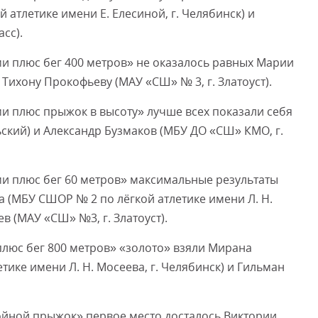
атлетике имени Е. Елесиной, г. Челябинск) и
сс).
ми плюс бег 400 метров» не оказалось равных Марии
 Тихону Прокофьеву (МАУ «СШ» № 3, г. Златоуст).
ми плюс прыжок в высоту» лучше всех показали себя
кий) и Александр Бузмаков (МБУ ДО «СШ» КМО, г.
ми плюс бег 60 метров» максимальные результаты
 (МБУ СШОР № 2 по лёгкой атлетике имени Л. Н.
в (МАУ «СШ» №3, г. Златоуст).
люс бег 800 метров» «золото» взяли Мирана
ике имени Л. Н. Мосеева, г. Челябинск) и Гильман
ойной прыжок» первое место досталось Виктории