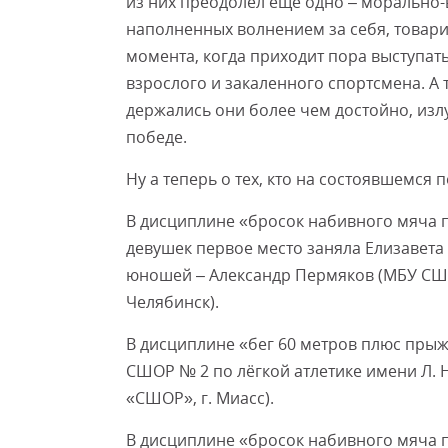
из них преодолел еще одно – морально-в
наполненных волнением за себя, товар
момента, когда приходит пора выступат
взрослого и закаленного спортсмена. А 
держались они более чем достойно, изл
победе.
Ну а теперь о тех, кто на состоявшемс
В дисциплине «бросок набивного мяча п
девушек первое место заняла Елизавета
юношей – Александр Пермяков (МБУ СШОР
Челябинск).
В дисциплине «бег 60 метров плюс прыж
СШОР № 2 по лёгкой атлетике имени Л. Н
«СШОР», г. Миасс).
В дисциплине «бросок набивного мяча 