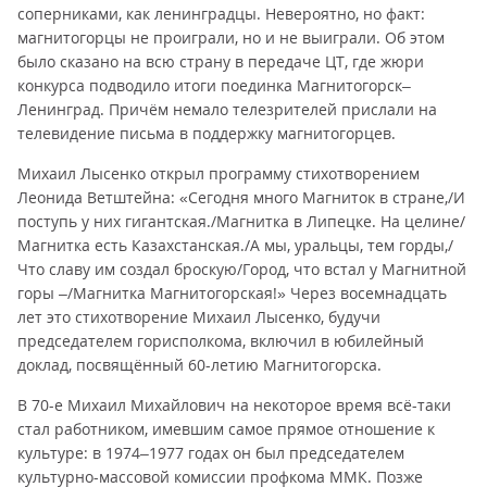
соперниками, как ленинградцы. Невероятно, но факт:
магнитогорцы не проиграли, но и не выиграли. Об этом
было сказано на всю страну в передаче ЦТ, где жюри
конкурса подводило итоги поединка Магнитогорск–
Ленинград. Причём немало телезрителей прислали на
телевидение письма в поддержку магнитогорцев.
Михаил Лысенко открыл программу стихотворением
Леонида Ветштейна: «Сегодня много Магниток в стране,/И
поступь у них гигантская./Магнитка в Липецке. На целине/
Магнитка есть Казахстанская./А мы, уральцы, тем горды,/
Что славу им создал броскую/Город, что встал у Магнитной
горы –/Магнитка Магнитогорская!» Через восемнадцать
лет это стихотворение Михаил Лысенко, будучи
председателем горисполкома, включил в юбилейный
доклад, посвящённый 60-летию Магнитогорска.
В 70-е Михаил Михайлович на некоторое время всё-таки
стал работником, имевшим самое прямое отношение к
культуре: в 1974–1977 годах он был председателем
культурно-массовой комиссии профкома ММК. Позже