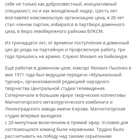
себя не только как добросовестный, инициативный
специалист, но и как молодёжный лидер. Шесть лет
возглавлял комсомольскую организацию цеха, в 28 лет
стал членом партии, избирался в партбюро доменного
цеха, в бюро левобережного райкома ВЛКСМ.
Из тринадцати лет, от времени поступления в доменный
цех до ухода на партийную и профсоюзную работу, три
года пришлись на армию. Служил Михаил на Байконуре.
Ещё работая в доменном цехе, комсорг Михаил Лысенко в
мае 1971 года был ведущим передачи «Музыкальный
турнир», организованной редакцией народного
творчества Центральной студии телевидения.
Соперничали в большом эфире творческие коллективы
Магнитогорского металлургического комбината и
Ленинградского завода имени Кирова. Магнитогорская
студия впервые выходила
с 20-минутным включением в прямой эфир. Условия для
состязающихся команд были неравными. Трудно было
рассчитывать на победу над такими серьёзными