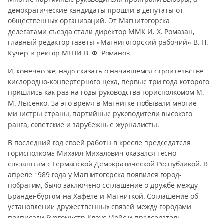
демократические кандидаты прошли в депутаты от
общественных организаций. От Магнитогорска
делегатами съезда стали директор ММК И. Х. Ромазан,
главный редактор газеты «Магнитогорский рабочий» В. Н.
Кучер и ректор МГПИ В. Ф. Романов.
И, конечно же, надо сказать о начавшемся строительстве
кислородно-конвертерного цеха, первые три года которого
пришлись как раз на годы руководства горисполкомом М.
М. Лысенко. За это время в Магнитке побывали многие
министры страны, партийные руководители высокого
ранга, советские и зарубежные журналисты.
В последний год своей работы в кресле председателя
горисполкома Михаил Михалович оказался тесно
связанным с Германской Демократической Республикой. В
апреле 1989 года у Магнитогорска появился город-
побратим, было заключено соглашение о дружбе между
Бранденбургом-на-Хафеле и Магниткой. Соглашение об
установлении дружественных связей между городами
подписали бургомистр Клаус Мойс и председатель