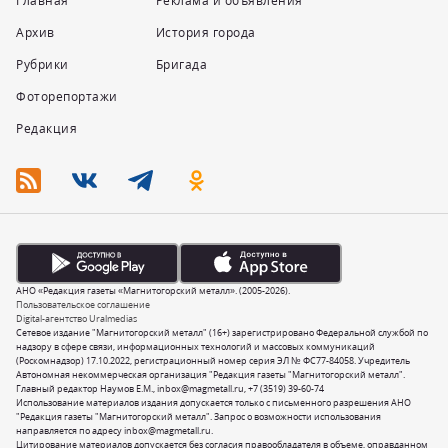
Главная
Реклама и объявления
Архив
История города
Рубрики
Бригада
Фоторепортажи
Редакция
АНО «Редакция газеты «Магнитогорский металл». (2005-2026).
Пользовательское соглашение
Digital-агентство Uralmedias
Сетевое издание "Магнитогорский металл" (16+) зарегистрировано Федеральной службой по
надзору в сфере связи, информационных технологий и массовых коммуникаций
(Роскомнадзор) 17.10.2022, регистрационный номер серия ЭЛ № ФС77-84058. Учредитель
Автономная некоммерческая организация "Редакция газеты "Магнитогорский металл".
Главный редактор Наумов Е.М.,
inbox@magmetall.ru
,
+7 (3519) 39-60-74
Использование материалов издания допускается только с письменного разрешения АНО
"Редакция газеты "Магнитогорский металл". Запрос о возможности использования
направляется по адресу
inbox@magmetall.ru
.
Цитирование материалов допускается без согласия правообладателя в объеме, оправданном