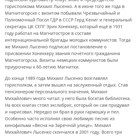
горисполкома Михаил Лысенко. А в июне того же года в
Магнитогорске с визитом побывали Чрезвычайный и
Полномочный Посол ГДР в СССР Герд Кениг и генеральный
секретарь ЦК СЕПГ Эрих Хонеккер, который ещё в 1931
году работал на Магнитострое в составе
интернациональной бригады молодых коммунистов. Тогда
же Михаил Лысенко подписал постановление о
присвоении Хонеккеру звания почётного гражданина
Магнитогорска. Визиты немецких коммунистов были
приурочены к 60-летию Магнитки.
До конца 1989 года Михаил Лысенко возглавлял
горисполком, а затем вышел на заслуженный отдых. Став
пенсионером персонального значения, Михаил
Михайлович много читал: у него была богатая библиотека.
На всех книгах стоял экслибрис, который он сам придумал
и нарисовал. Нередко он брал в руки гармошку и пел.
Особенно часто исполнял свою любимую песню из
кинофильма «Весна на Заречной улице». Михаил
Михайлович Лысенко скончался в 2001 году. Всего три