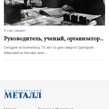
Вехи
Яркий след
Лев Шульман жил и работал в Магнитогорске всего девять
лет, но именно зд...