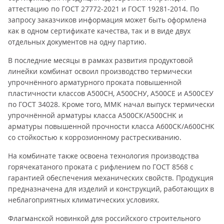
аттестацию по ГОСТ 27772-2021 и ГОСТ 19281-2014. По
запросу заказчиков информация может быть оформлена
как в одном сертификате качества, так и в виде двух
отдельных документов на одну партию.
В последние месяцы в рамках развития продуктовой
линейки комбинат освоил производство термически
упрочнённого арматурного проката повышенной
пластичности классов А500СН, А500СНУ, А500СЕ и А500СЕУ
по ГОСТ 34028. Кроме того, ММК начал выпуск термически
упрочнённой арматуры класса А500СК/А500СНК и
арматуры повышенной прочности класса А600СК/А600СНК
со стойкостью к коррозионному растрескиванию.
На комбинате также освоена технология производства
горячекатаного проката с рифлением по ГОСТ 8568 с
гарантией обеспечения механических свойств. Продукция
предназначена для изделий и конструкций, работающих в
неблагоприятных климатических условиях.
Флагманской новинкой для российского строительного