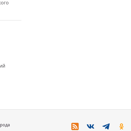
кого
щий
орода