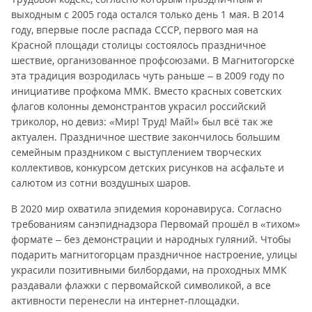
выходным с 2005 года остался только день 1 мая. В 2014
году, впервые после распада СССР, первого мая на
Красной площади столицы состоялось праздничное
шествие, организованное профсоюзами. В Магнитогорске
эта традиция возродилась чуть раньше – в 2009 году по
инициативе профкома ММК. Вместо красных советских
флагов колонны демонстрантов украсил российский
триколор, но девиз: «Мир! Труд! Май!» был всё так же
актуален. Праздничное шествие закончилось большим
семейным праздником с выступлением творческих
коллективов, конкурсом детских рисунков на асфальте и
салютом из сотни воздушных шаров.
В 2020 мир охватила эпидемия коронавируса. Согласно
требованиям санэпиднадзора Первомай прошёл в «тихом»
формате – без демонстрации и народных гуляний. Чтобы
подарить магнитогорцам праздничное настроение, улицы
украсили позитивными билбордами, на проходных ММК
раздавали флажки с первомайской символикой, а все
активности перенесли на интернет-площадки.