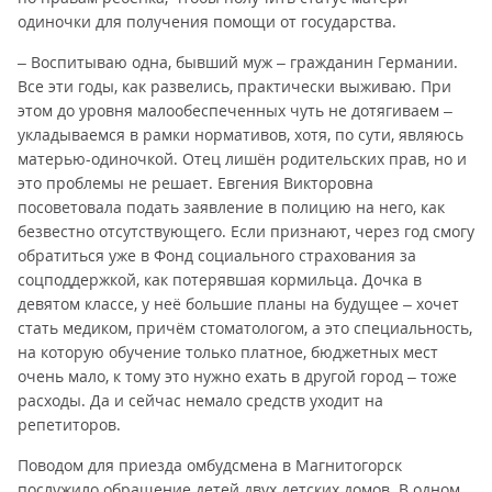
одиночки для получения помощи от государства.
– Воспитываю одна, бывший муж – гражданин Германии.
Все эти годы, как развелись, практически выживаю. При
этом до уровня малообеспеченных чуть не дотягиваем –
укладываемся в рамки нормативов, хотя, по сути, являюсь
матерью-одиночкой. Отец лишён родительских прав, но и
это проблемы не решает. Евгения Викторовна
посоветовала подать заявление в полицию на него, как
безвестно отсутствующего. Если признают, через год смогу
обратиться уже в Фонд социального страхования за
соцподдержкой, как потерявшая кормильца. Дочка в
девятом классе, у неё большие планы на будущее – хочет
стать медиком, причём стоматологом, а это специальность,
на которую обучение только платное, бюджетных мест
очень мало, к тому это нужно ехать в другой город – тоже
расходы. Да и сейчас немало средств уходит на
репетиторов.
Поводом для приезда омбудсмена в Магнитогорск
послужило обращение детей двух детских домов. В одном