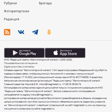
Рубрики
Бригада
Фоторепортажи
Редакция
АНО «Редакция газеты «Магнитогорский металл». (2005-2026).
Пользовательское соглашение
Digital-агентство Uralmedias
Сетевое издание "Магнитогорский металл" (16+) зарегистрировано Федеральной службой по
надзору в сфере связи, информационных технологий и массовых коммуникаций
(Роскомнадзор) 17.10.2022, регистрационный номер серия ЭЛ № ФС77-84058. Учредитель
Автономная некоммерческая организация "Редакция газеты "Магнитогорский металл".
Главный редактор Наумов Е.М.,
inbox@magmetall.ru
,
+7 (3519) 39-60-74
Использование материалов издания допускается только с письменного разрешения АНО
"Редакция газеты "Магнитогорский металл". Запрос о возможности использования
направляется по адресу
inbox@magmetall.ru
.
Цитирование материалов допускается без согласия правообладателя в объеме, оправданном
целью цитирования, при этом ссылка на источник обязательно должна содержать указание
на "Магнитогорский металл" и являться гиперссылкой на сайт magmetall.ru или на страницу
конкретного материала на сайте magmetall.ru.