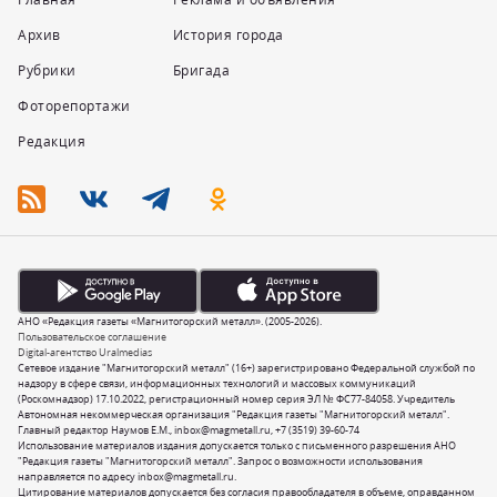
Архив
История города
Рубрики
Бригада
Фоторепортажи
Редакция
АНО «Редакция газеты «Магнитогорский металл». (2005-2026).
Пользовательское соглашение
Digital-агентство Uralmedias
Сетевое издание "Магнитогорский металл" (16+) зарегистрировано Федеральной службой по
надзору в сфере связи, информационных технологий и массовых коммуникаций
(Роскомнадзор) 17.10.2022, регистрационный номер серия ЭЛ № ФС77-84058. Учредитель
Автономная некоммерческая организация "Редакция газеты "Магнитогорский металл".
Главный редактор Наумов Е.М.,
inbox@magmetall.ru
,
+7 (3519) 39-60-74
Использование материалов издания допускается только с письменного разрешения АНО
"Редакция газеты "Магнитогорский металл". Запрос о возможности использования
направляется по адресу
inbox@magmetall.ru
.
Цитирование материалов допускается без согласия правообладателя в объеме, оправданном