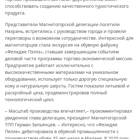
способствовать созданию качественного туристического
продукта.
Представители Магнитогорской делегации посетили
Назрань, встретились с руководством города и провели
переговоры о возможном сотрудничестве. Интересной для
магнитогорцев стала экскурсия на обувную фабрику
«Фелидже Пэллэ», ставшая завершающим событием
деловой части программы торгово-экономической миссии.
Предприятие работает исключительно с
высококачественными материалами на уникальном
оборудовании, использует только дорогую специальную
кожу и натуральную шерсть. Гостям показали литьевой и
раскройный цеха, продемонстрировав полный
технологический цикл.
– Масштаб производства впечатляет,– прокомментировал
увиденное глава делегации, президент Магнитогорской
ТПП Герман Запьянцев. – Интересно, что «Фелидже
Пелле» дебютировала в обувной промышленности с
производством обуви 35 лет назад в Милане. В 2020 году