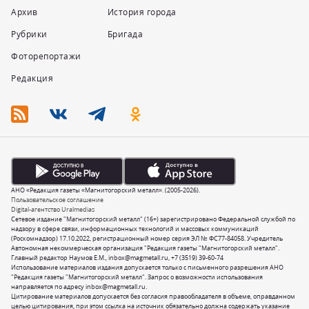
Архив
История города
Рубрики
Бригада
Фоторепортажи
Редакция
АНО «Редакция газеты «Магнитогорский металл». (2005-2026).
Пользовательское соглашение
Digital-агентство Uralmedias
Сетевое издание "Магнитогорский металл" (16+) зарегистрировано Федеральной службой по
надзору в сфере связи, информационных технологий и массовых коммуникаций
(Роскомнадзор) 17.10.2022, регистрационный номер серия ЭЛ № ФС77-84058. Учредитель
Автономная некоммерческая организация "Редакция газеты "Магнитогорский металл".
Главный редактор Наумов Е.М.,
inbox@magmetall.ru
,
+7 (3519) 39-60-74
Использование материалов издания допускается только с письменного разрешения АНО
"Редакция газеты "Магнитогорский металл". Запрос о возможности использования
направляется по адресу
inbox@magmetall.ru
.
Цитирование материалов допускается без согласия правообладателя в объеме, оправданном
целью цитирования, при этом ссылка на источник обязательно должна содержать указание