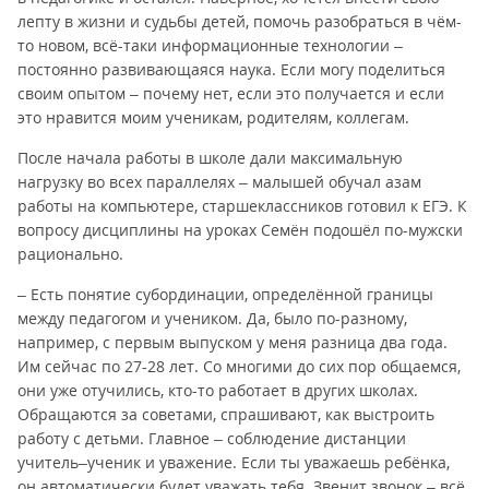
лепту в жизни и судьбы детей, помочь разобраться в чём-
то новом, всё-таки информационные технологии –
постоянно развивающаяся наука. Если могу поделиться
своим опытом – почему нет, если это получается и если
это нравится моим ученикам, родителям, коллегам.
После начала работы в школе дали максимальную
нагрузку во всех параллелях – малышей обучал азам
работы на компьютере, старшеклассников готовил к ЕГЭ. К
вопросу дисциплины на уроках Семён подошёл по-мужски
рационально.
– Есть понятие субординации, определённой границы
между педагогом и учеником. Да, было по-разному,
например, с первым выпуском у меня разница два года.
Им сейчас по 27-28 лет. Со многими до сих пор общаемся,
они уже отучились, кто-то работает в других школах.
Обращаются за советами, спрашивают, как выстроить
работу с детьми. Главное – соблюдение дистанции
учитель–ученик и уважение. Если ты уважаешь ребёнка,
он автоматически будет уважать тебя. Звенит звонок – всё,