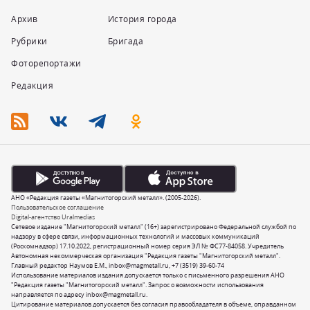
Архив
История города
Рубрики
Бригада
Фоторепортажи
Редакция
АНО «Редакция газеты «Магнитогорский металл». (2005-2026).
Пользовательское соглашение
Digital-агентство Uralmedias
Сетевое издание "Магнитогорский металл" (16+) зарегистрировано Федеральной службой по
надзору в сфере связи, информационных технологий и массовых коммуникаций
(Роскомнадзор) 17.10.2022, регистрационный номер серия ЭЛ № ФС77-84058. Учредитель
Автономная некоммерческая организация "Редакция газеты "Магнитогорский металл".
Главный редактор Наумов Е.М.,
inbox@magmetall.ru
,
+7 (3519) 39-60-74
Использование материалов издания допускается только с письменного разрешения АНО
"Редакция газеты "Магнитогорский металл". Запрос о возможности использования
направляется по адресу
inbox@magmetall.ru
.
Цитирование материалов допускается без согласия правообладателя в объеме, оправданном