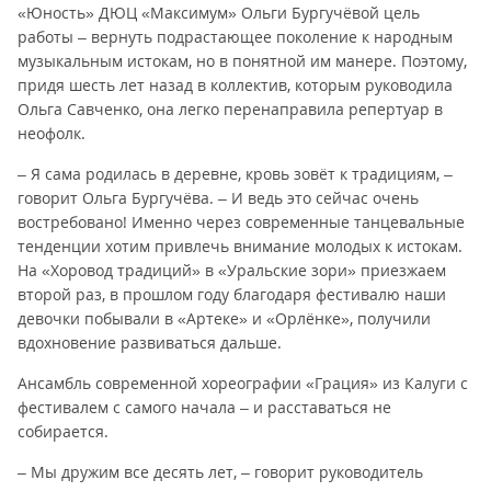
«Юность» ДЮЦ «Максимум» Ольги Бургучёвой цель
работы – вернуть подрастающее поколение к народным
музыкальным истокам, но в понятной им манере. Поэтому,
придя шесть лет назад в коллектив, которым руководила
Ольга Савченко, она легко перенаправила репертуар в
неофолк.
– Я сама родилась в деревне, кровь зовёт к традициям, –
говорит Ольга Бургучёва. – И ведь это сейчас очень
востребовано! Именно через современные танцевальные
тенденции хотим привлечь внимание молодых к истокам.
На «Хоровод традиций» в «Уральские зори» приезжаем
второй раз, в прошлом году благодаря фестивалю наши
девочки побывали в «Артеке» и «Орлёнке», получили
вдохновение развиваться дальше.
Ансамбль современной хореографии «Грация» из Калуги с
фестивалем с самого начала – и расставаться не
собирается.
– Мы дружим все десять лет, – говорит руководитель