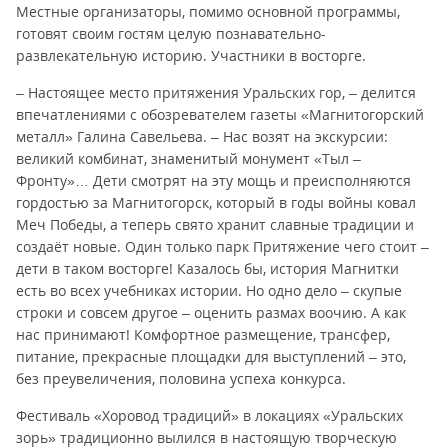
Местные организаторы, помимо основной программы,
готовят своим гостям целую познавательно-
развлекательную историю. Участники в восторге.
– Настоящее место притяжения Уральских гор, – делится
впечатлениями с обозревателем газеты «Магнитогорский
металл» Галина Савельева. – Нас возят на экскурсии:
великий комбинат, знаменитый монумент «Тыл –
Фронту»… Дети смотрят на эту мощь и преисполняются
гордостью за Магнитогорск, который в годы войны ковал
Меч Победы, а теперь свято хранит славные традиции и
создаёт новые. Один только парк Притяжение чего стоит –
дети в таком восторге! Казалось бы, история Магнитки
есть во всех учебниках истории. Но одно дело – скупые
строки и совсем другое – оценить размах воочию. А как
нас принимают! Комфортное размещение, трансфер,
питание, прекрасные площадки для выступлений – это,
без преувеличения, половина успеха конкурса.
Фестиваль «Хоровод традиций» в локациях «Уральских
зорь» традиционно вылился в настоящую творческую