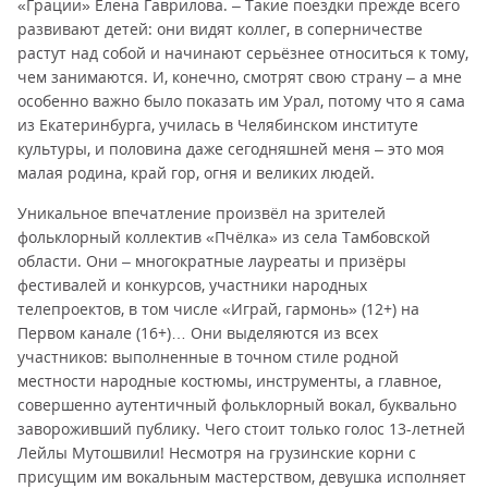
«Грации» Елена Гаврилова. – Такие поездки прежде всего
развивают детей: они видят коллег, в соперничестве
растут над собой и начинают серьёзнее относиться к тому,
чем занимаются. И, конечно, смотрят свою страну – а мне
особенно важно было показать им Урал, потому что я сама
из Екатеринбурга, училась в Челябинском институте
культуры, и половина даже сегодняшней меня – это моя
малая родина, край гор, огня и великих людей.
Уникальное впечатление произвёл на зрителей
фольклорный коллектив «Пчёлка» из села Тамбовской
области. Они – многократные лауреаты и призёры
фестивалей и конкурсов, участники народных
телепроектов, в том числе «Играй, гармонь» (12+) на
Первом канале (16+)… Они выделяются из всех
участников: выполненные в точном стиле родной
местности народные костюмы, инструменты, а главное,
совершенно аутентичный фольклорный вокал, буквально
завороживший публику. Чего стоит только голос 13-летней
Лейлы Мутошвили! Несмотря на грузинские корни с
присущим им вокальным мастерством, девушка исполняет