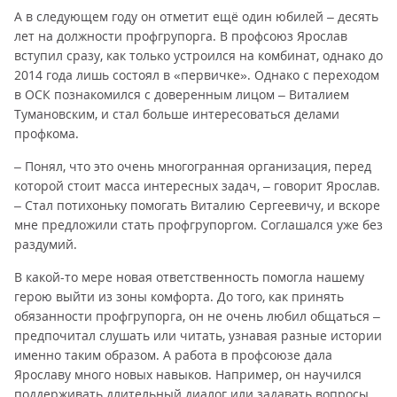
А в следующем году он отметит ещё один юбилей – десять
лет на должности профгрупорга. В профсоюз Ярослав
вступил сразу, как только устроился на комбинат, однако до
2014 года лишь состоял в «первичке». Однако с переходом
в ОСК познакомился с доверенным лицом – Виталием
Тумановским, и стал больше интересоваться делами
профкома.
– Понял, что это очень многогранная организация, перед
которой стоит масса интересных задач, – говорит Ярослав.
– Стал потихоньку помогать Виталию Сергеевичу, и вскоре
мне предложили стать профгрупоргом. Соглашался уже без
раздумий.
В какой-то мере новая ответственность помогла нашему
герою выйти из зоны комфорта. До того, как принять
обязанности профгрупорга, он не очень любил общаться –
предпочитал слушать или читать, узнавая разные истории
именно таким образом. А работа в профсоюзе дала
Ярославу много новых навыков. Например, он научился
поддерживать длительный диалог или задавать вопросы