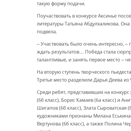
такую форму подачи.
Поучаствовать в конкурсе Аксинье посо
литературы Татьяна Абдулхаликова. Она 
подвела.
– Участвовать было очень интересно, – 
ждать результатов… Победа стала сюрпр
талантливые, и занять первое место – че
На вторую ступень творческого пьедест
Третье место разделили Дарья Деева из 9
Среди ребят, представивших на конкурс
(6б класс), Борис Камаев (6а класс) и Ан
Шигапов (6б класс), Злата Сыроватская (
художниками признаны Милана Еськина (7
Вертунова (6б класс), а также Полина Че