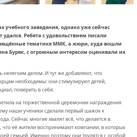
Смот
ах учебного заведения, однако уже сейчас
 удался. Ребята с удовольствием писали
свящённые тематике ММК, а жюри, куда вошли
ена Буряк, с огромным интересом оценивали их
ь нелегким делом. И тут же добавляют, что
рцам необходимы: они стимулируют детей,
иал, поверить в себя.
тметила на торжественной церемонии награждения
нему наши ученики сделали первый шажок к
да. Сейчас многие хвалят всё, что делается в
м, что её жители воспринимают компании, в которых
воей семьей. Именно поэтому они трудятся с особой