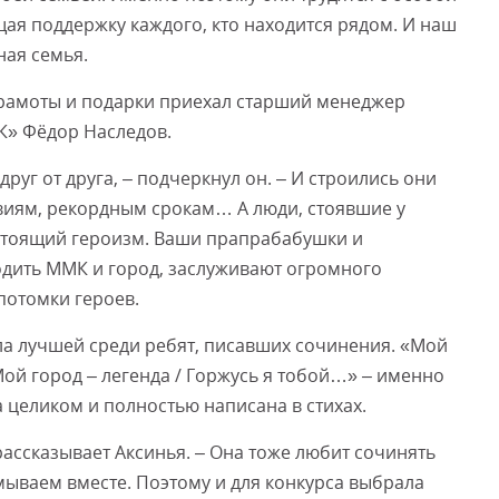
ая поддержку каждого, кто находится рядом. И наш
ная семья.
грамоты и подарки приехал старший менеджер
» Фёдор Наследов.
руг от друга, – подчеркнул он. – И строились они
виям, рекордным срокам… А люди, стоявшие у
стоящий героизм. Ваши прапрабабушки и
дить ММК и город, заслуживают огромного
 потомки героев.
ала лучшей среди ребят, писавших сочинения. «Мой
 Мой город – легенда / Горжусь я тобой…» – именно
 целиком и полностью написана в стихах.
рассказывает Аксинья. – Она тоже любит сочинять
мываем вместе. Поэтому и для конкурса выбрала