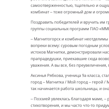
самоотверженностью, тщательно и ощущ
комбинат – тоже огромный дом и огром
Поздравить победителей и вручить им 
группы социальных программ ПАО «ММК
– Магнитогорск и комбинат неотделимы д
вопреки всему: суровым погодным усло
истоков Магнитки, демонстрировали на
прапрадедушки, приехавшие сюда возво
уважения. А вы все, без преувеличения,
Аксинья Рябкова, ученица 9а класса, ст
город – Магнитка / Мой город – герой /
так начинается работа школьницы, и она
– Поэзией увлеклась благодаря маме, – 
стихотворения, и мы часто что-то приду