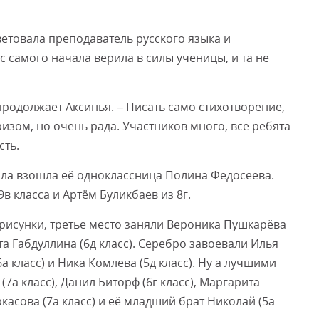
ветовала преподаватель русского языка и
с самого начала верила в силы ученицы, и та не
продолжает Аксинья. – Писать само стихотворение,
изом, но очень рада. Участников много, все ребята
сть.
ала взошла её одноклассница Полина Федосеева.
в класса и Артём Буликбаев из 8г.
 рисунки, третье место заняли Вероника Пушкарёва
ита Габдуллина (6д класс). Серебро завоевали Илья
6а класс) и Ника Комлева (5д класс). Ну а лучшими
а класс), Данил Биторф (6г класс), Маргарита
ркасова (7а класс) и её младший брат Николай (5а