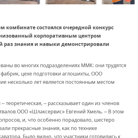
Смот
м комбинате состоялся очередной конкурс
ганизованный корпоративным центром
ей раз знания и навыки демонстрировали
ованы во многих подразделениях ММК: они трудятся
х фабрик, цехе подготовки аглошихты, ООО
е несколько лет является постоянным местом
я – теоретическая, – рассказывает один из членов
твалов ООО «Шлаксервис» Евгений Хмель. – В этом
вопросов, и, что особенно порадовало, шестеро
али прекрасные знания, как по технике
каватора. Было видно, что участники готовились к