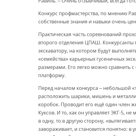
Равиль. – Очень отзывчивый, всегда го
Конкурс профмастерства, по мнению Ра
собственные знания и навыки очень це
Практическая часть соревнований прох
второго отделения ЦПАШ. Конкурсанты п
экскаватору, на котором будут выполнят
«семейства» карьерных гусеничных экск
размерами. Его легко можно сравнить 
платформу.
Перед началом конкурса – небольшой «
расположить шарики, мишень и металли
коробок. Проводит его ещё один член ж
Куксов. И то, как он управляет ЭКГ-5, н
в одну, то в другую сторону, «вытягива
завораживает, и становится понятно: в 