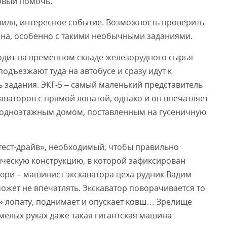
товый помочь.
виля, интересное событие. Возможность проверить
нна, особенно с такими необычными заданиями.
одит на временном складе железорудного сырья
одъезжают туда на автобусе и сразу идут к
ь задания. ЭКГ-5 – самый маленький представитель
аваторов с прямой лопатой, однако и он впечатляет
с одноэтажным домом, поставленным на гусеничную
тест-драйв», необходимый, чтобы правильно
ческую конструкцию, в которой зафиксирован
юри – машинист экскаватора цеха рудник Вадим
е может не впечатлять. Экскаватор поворачивается то
ет» лопату, поднимает и опускает ковш… Зрелище
умелых руках даже такая гигантская машина