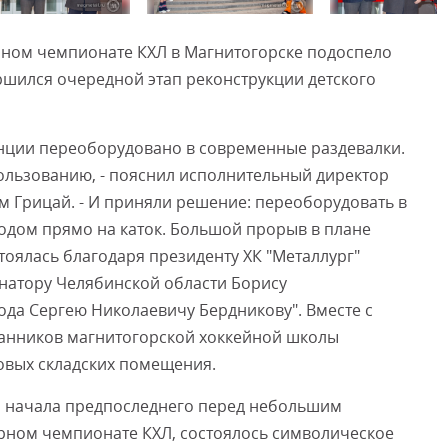
рном чемпионате КХЛ в Магнитогорске подоспело
Смот
ршился очередной этап реконструкции детского
ции переоборудовано в современные раздевалки.
ользованию, - пояснил исполнительный директор
м Грицай. - И приняли решение: переоборудовать в
одом прямо на каток. Большой прорыв в плане
тоялась благодаря президенту ХК "Металлург"
натору Челябинской области Борису
ода Сергею Николаевичу Бердникову". Вместе с
анников магнитогорской хоккейной школы
новых складских помещения.
до начала предпоследнего перед небольшим
ярном чемпионате КХЛ, состоялось символическое