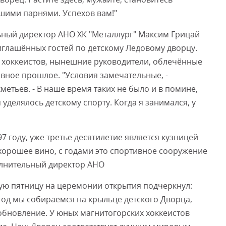
ими парнями. Успехов вам!"
ный директор АНО ХК "Металлург" Максим Грицай
глашённых гостей по детскому Ледовому дворцу.
 хоккеистов, нынешние руководители, облечённые
ивное прошлое. "Условия замечательные, -
етьев. - В наше время таких не было и в помине,
уделялось детскому спорту. Когда я занимался, у
7 году, уже третье десятилетие является кузницей
 хорошее вино, с годами это спортивное сооружение
олнительный директор АНО
ую пятницу на церемонии открытия подчеркнул:
год мы собираемся на крыльце детского Дворца,
бновление. У юных магнитогорских хоккеистов