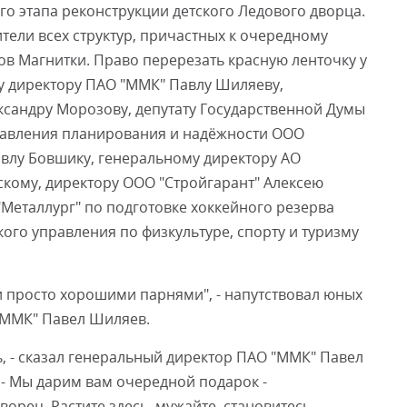
о этапа реконструкции детского Ледового дворца.
ели всех структур, причастных к очередному
в Магнитки. Право перерезать красную ленточку у
у директору ПАО "ММК" Павлу Шиляеву,
ксандру Морозову, депутату Государственной Думы
равления планирования и надёжности ООО
влу Бовшику, генеральному директору АО
кому, директору ООО "Стройгарант" Алексею
Металлург" по подготовке хоккейного резерва
ого управления по физкультуре, спорту и туризму
 просто хорошими парнями", - напутствовал юных
"ММК" Павел Шиляев.
ь, - сказал генеральный директор ПАО "ММК" Павел
- Мы дарим вам очередной подарок -
орец. Растите здесь, мужайте, становитесь