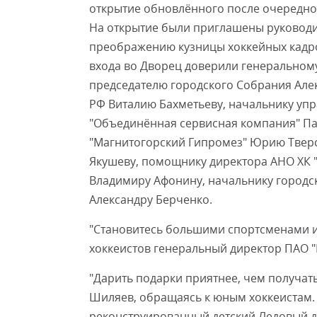
открытие обновлённого после очередног
На открытие были приглашены руководит
преображению кузницы хоккейных кадро
входа во Дворец доверили генеральном
председателю городского Собрания Але
РФ Виталию Бахметьеву, начальнику уп
"Объединённая сервисная компания" Па
"Магнитогорский Гипромез" Юрию Тверс
Якушеву, помощнику директора АНО ХК "
Владимиру Афонину, начальнику городск
Александру Берченко.
"Становитесь большими спортсменами и
хоккеистов генеральный директор ПАО 
"Дарить подарки приятнее, чем получат
Шиляев, обращаясь к юным хоккеистам. 
реконструированный детский Ледовый дв